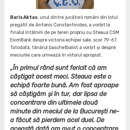
Baris Aktas
, unul dintre jucătorii români din lotul
pregătit de Antonis Constantinides, a vorbit la
finalul întâlnirii de pe teren propriu cu Steaua CSM
EximBank despre victoria echipei sale, scor 79-67.
Totodată, tânărul baschetbalist a vorbit și despre
meciurile care urmează în viitorul apropiat.
„
În primul rând sunt fericit că am
câştigat acest meci. Steaua este o
echipă foarte bună. Am fost aproape
să câştigăm şi în tur, dar lipsa de
concentrare din ultimele două
minute din meciul de la Bucureşti ne-
a făcut să pierdem acel duel. De
această dată am avut o concentrare