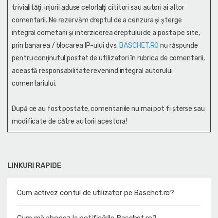
trivialităţi, injurii aduse celorlalţi cititori sau autori ai altor
comentarii. Ne rezervăm dreptul de a cenzura și şterge
integral cometarii și interzicerea dreptului de a posta pe site,
prin banarea / blocarea IP-ului dvs.
BASCHET.RO
nu răspunde
pentru conţinutul postat de utilizatori în rubrica de comentarii,
această responsabilitate revenind integral autorului
comentariului.
După ce au fost postate, comentariile nu mai pot fi șterse sau
modificate de către autorii acestora!
LINKURI RAPIDE
Cum activez contul de utilizator pe Baschet.ro?