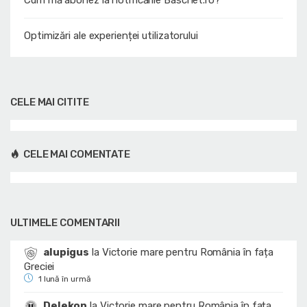
Cum mă abonez la notificările Baschet.ro?
Optimizări ale experienței utilizatorului
CELE MAI CITITE
CELE MAI COMENTATE
ULTIMELE COMENTARII
alupigus
la
Victorie mare pentru România în fața
Greciei
1 lună în urmă
Delekon
la
Victorie mare pentru România în fața