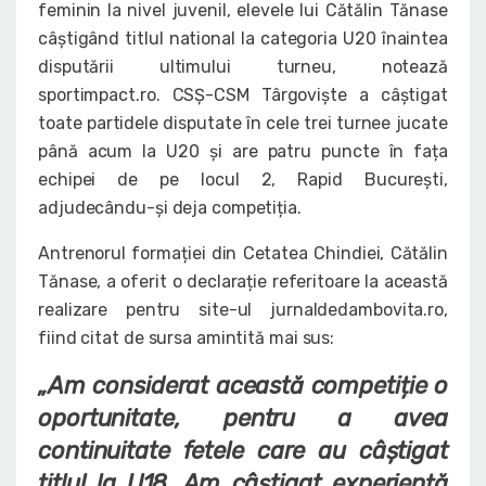
feminin la nivel juvenil, elevele lui Cătălin Tănase
câștigând titlul national la categoria U20 înaintea
disputării ultimului turneu, notează
sportimpact.ro. CSȘ-CSM Târgoviște a câștigat
toate partidele disputate în cele trei turnee jucate
până acum la U20 și are patru puncte în fața
echipei de pe locul 2, Rapid București,
adjudecându-și deja competiția.
Antrenorul formației din Cetatea Chindiei, Cătălin
Tănase, a oferit o declarație referitoare la această
realizare pentru site-ul jurnaldedambovita.ro,
fiind citat de sursa amintită mai sus:
„Am considerat această competiție o
oportunitate, pentru a avea
continuitate fetele care au câștigat
titlul la U18. Am câștigat experiență