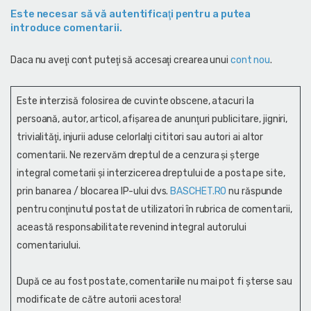
Este necesar să vă autentificaţi pentru a putea
introduce comentarii.
Daca nu aveţi cont puteţi să accesaţi crearea unui
cont nou
.
Este interzisă folosirea de cuvinte obscene, atacuri la
persoană, autor, articol, afişarea de anunţuri publicitare, jigniri,
trivialităţi, injurii aduse celorlalţi cititori sau autori ai altor
comentarii. Ne rezervăm dreptul de a cenzura și şterge
integral cometarii și interzicerea dreptului de a posta pe site,
prin banarea / blocarea IP-ului dvs.
BASCHET.RO
nu răspunde
pentru conţinutul postat de utilizatori în rubrica de comentarii,
această responsabilitate revenind integral autorului
comentariului.
După ce au fost postate, comentariile nu mai pot fi șterse sau
modificate de către autorii acestora!