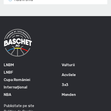
1 lună în urmă
LNBM
Vulturii
LNBF
Acvilele
Cupa României
3x3
Internațional
NBA
Monden
Publicitate pe site