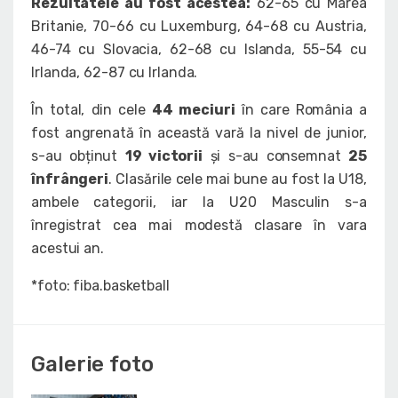
Rezultatele au fost acestea:
62-65 cu Marea
Britanie, 70-66 cu Luxemburg, 64-68 cu Austria,
46-74 cu Slovacia, 62-68 cu Islanda, 55-54 cu
Irlanda, 62-87 cu Irlanda.
În total, din cele
44 meciuri
în care România a
fost angrenată în această vară la nivel de junior,
s-au obținut
19 victorii
și s-au consemnat
25
înfrângeri
. Clasările cele mai bune au fost la U18,
ambele categorii, iar la U20 Masculin s-a
înregistrat cea mai modestă clasare în vara
acestui an.
*foto: fiba.basketball
Galerie foto