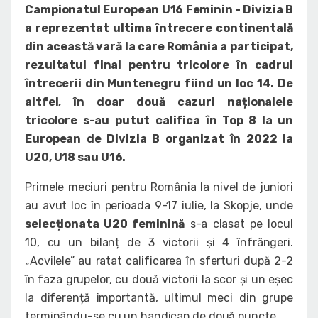
Campionatul European U16 Feminin - Divizia B
a reprezentat ultima întrecere continentală
din această vară la care România a participat,
rezultatul final pentru tricolore în cadrul
întrecerii din Muntenegru fiind un loc 14. De
altfel, în doar două cazuri naționalele
tricolore s-au putut califica în Top 8 la un
European de Divizia B organizat în 2022 la
U20, U18 sau U16.
Primele meciuri pentru România la nivel de juniori
au avut loc în perioada 9-17 iulie, la Skopje, unde
selecționata U20 feminină
s-a clasat pe locul
10, cu un bilanț de 3 victorii și 4 înfrângeri.
„Acvilele” au ratat calificarea în sferturi după 2-2
în faza grupelor, cu două victorii la scor și un eșec
la diferență importantă, ultimul meci din grupe
terminându-se cu un handicap de două puncte.