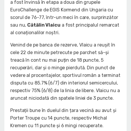
a fost învinsă în etapa a doua din grupele
EuroChallenge de EGIS Kormend din Ungaria cu
scorul de 76-77, într-un meci în care, surprinzător
sau nu,
Cătălin Vlaicu
a fost principalul remarcat
al conaționalilor noștri.
Venind de pe banca de rezerve, Vlaicu a reușit în
cele 22 de minute petrecute pe parchet să-și
treacă în cont nu mai puțin de 18 puncte, 5
recuperări, dar și o minge pierdută. Din punct de
vedere al procentajelor, sportivul român a terminat
disputa cu 85.7% (6/7) din interiorul semicercului,
respectiv 75% (6/8) de la linia de libere. Vlaicu nu a
aruncat niciodată din spatele liniei de 3 puncte.
Prestații bune în duelul din țara vecină au avut și
Porter Troupe cu 14 puncte, respectiv Michal
Kremen cu 11 puncte și 6 mingi recuperate.