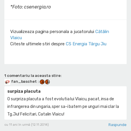
*Foto: csenergia.ro
Vizualizeaza pagina personala a jucatorului
Cătălin
Vlaicu
Citeste ultimele stiri despre
CS Energia Târgu Jiu
1 comentariu la aceasta stire:
fan_baschet
:
surpiza placuta
O surpriza placuta a fost evolutia lui Vlaicu, pacat, insa de
infrangerea din ungaria, sper sa-i batem pe unguri mai clar la
Tg.Jiu! Felicitari, Catalin Vlaicu!
Raspunde
cu 11 ani în urmă (12.11.2014)