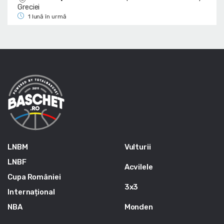
Greciei
1 lună în urmă
LNBM
Vulturii
LNBF
Acvilele
Cupa României
3x3
Internațional
NBA
Monden