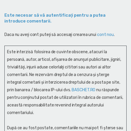
Este necesar să vă autentificaţi pentru a putea
introduce comentarii.
Daca nu aveţi cont puteţi să accesaţi crearea unui
cont nou
.
Este interzisă folosirea de cuvinte obscene, atacuri la
persoană, autor, articol, afişarea de anunţuri publicitare, jigniri,
trivialităţi, injurii aduse celorlalţi cititori sau autori ai altor
comentarii. Ne rezervăm dreptul de a cenzura și şterge
integral cometarii și interzicerea dreptului de a posta pe site,
prin banarea / blocarea IP-ului dvs.
BASCHET.RO
nu răspunde
pentru conţinutul postat de utilizatori în rubrica de comentarii,
această responsabilitate revenind integral autorului
comentariului.
După ce au fost postate, comentariile nu mai pot fi șterse sau