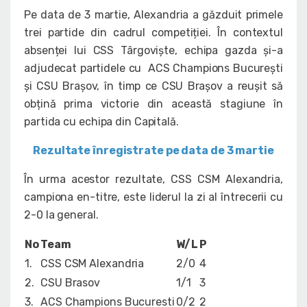
Pe data de 3 martie, Alexandria a găzduit primele
trei partide din cadrul competiției. În contextul
absenței lui CSS Târgoviște, echipa gazda și-a
adjudecat partidele cu ACS Champions București
și CSU Brașov, în timp ce CSU Brașov a reușit să
obțină prima victorie din această stagiune în
partida cu echipa din Capitală.
Rezultate înregistrate pe data de 3 martie
În urma acestor rezultate, CSS CSM Alexandria,
campiona en-titre, este liderul la zi al întrecerii cu
2-0 la general.
No
Team
W/L
P
1.
CSS CSM Alexandria
2/0
4
2.
CSU Brasov
1/1
3
3.
ACS Champions Bucuresti
0/2
2