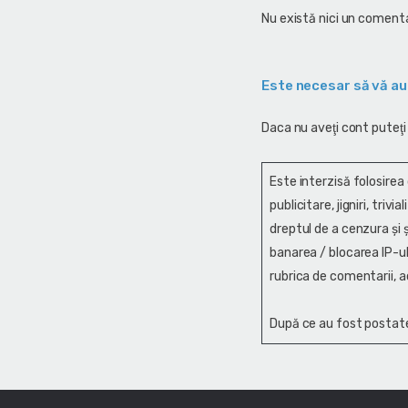
Nu există nici un comenta
Este necesar să vă au
Daca nu aveţi cont puteţi
Este interzisă folosirea
publicitare, jigniri, trivi
dreptul de a cenzura și ş
banarea / blocarea IP-ul
rubrica de comentarii, a
După ce au fost postate