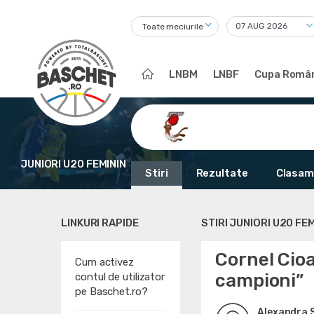
Toate meciurile
LNBM
LNBF
Cupa Român
JUNIORI U20 FEMININ
Stiri
Rezultate
Clasam
LINKURI RAPIDE
STIRI JUNIORI U20 FEM
Cornel Cio
Cum activez
campioni”
contul de utilizator
pe Baschet.ro?
Alexandra 