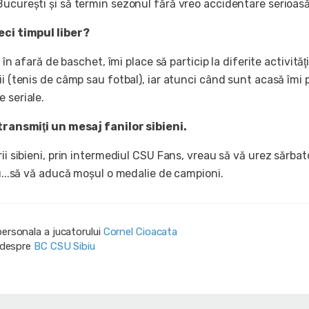
Bucureşti şi să termin sezonul fără vreo accidentare serioasă
eci timpul liber?
, în afară de baschet, îmi place să particip la diferite activităţ
ii (tenis de câmp sau fotbal), iar atunci când sunt acasă îmi 
 seriale.
 transmiţi un mesaj fanilor sibieni.
rii sibieni, prin intermediul CSU Fans, vreau să vă urez sărbat
nu...să vă aducă moşul o medalie de campioni.
personala a jucatorului
Cornel Cioacata
i despre
BC CSU Sibiu