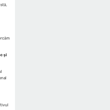
istă,
cercăm
c şi
ul
onal
tivul