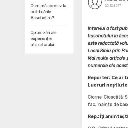
Cum mă abonez la
22.12.2017
notificările
Baschet.ro?
Interviul a fost pu
Optimizări ale
baschetului la fiec
experienței
este redactată volun
utilizatorului
Local Sibiu prin Pr
Mai multe articole ș
numerele ale acestei
Reporter: Ce ar t
Lucruri neştiute
Ciornel Cioacătă: S
fac, înainte de bas
Rep.: Îţi aminteş