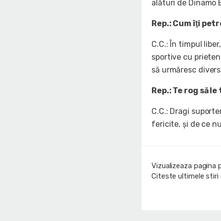
alături de Dinamo 
Rep.: Cum îţi petr
C.C.: În timpul liber
sportive cu prieten
să urmăresc diverse
Rep.: Te rog să le
C.C.: Dragi suporte
fericite, şi de ce 
Vizualizeaza pagina 
Citeste ultimele stir