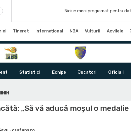
Niciun meci programat pentru dat
iei
Tineret
Internațional
NBA
Vulturii
Acvilele
ent
Statistici
Echipe
Jucatori
Oficiali
ININ
acătă: „Să vă aducă moşul o medalie
Savu - csufans.ro