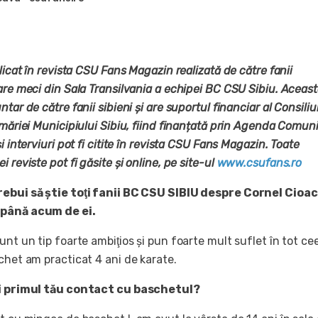
blicat în revista CSU Fans Magazin realizată de către fanii
are meci din Sala Transilvania a echipei BC CSU Sibiu. Aceas
tar de către fanii sibieni și are suportul financiar al Consiliu
imăriei Municipiului Sibiu, fiind finanțată prin Agenda Comunit
i interviuri pot fi citite în revista CSU Fans Magazin. Toate
 reviste pot fi găsite și online, pe site-ul
www.csufans.ro
rebui să ştie toţi fanii BC CSU SIBIU despre Cornel Cioa
 până acum de ei.
unt un tip foarte ambiţios şi pun foarte mult suflet în tot ce
chet am practicat 4 ani de karate.
ti primul tău contact cu baschetul?