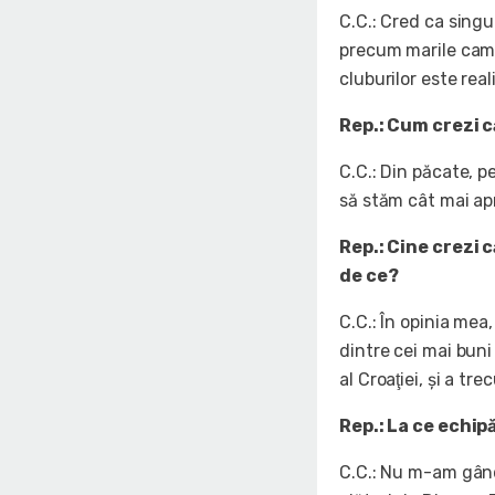
C.C.: Cred ca singur
precum marile campi
cluburilor este real
Rep.: Cum crezi c
C.C.: Din păcate, p
să stăm cât mai ap
Rep.: Cine crezi 
de ce?
C.C.: În opinia mea,
dintre cei mai buni
al Croaţiei, şi a t
Rep.: La ce echip
C.C.: Nu m-am gândi