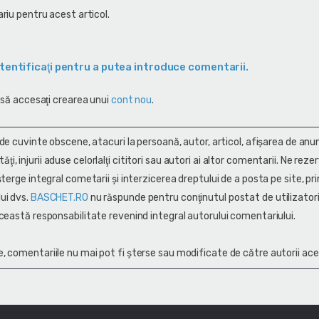
riu pentru acest articol.
tentificaţi pentru a putea introduce comentarii.
 să accesaţi crearea unui
cont nou
.
 de cuvinte obscene, atacuri la persoană, autor, articol, afişarea de anun
alităţi, injurii aduse celorlalţi cititori sau autori ai altor comentarii. Ne rez
terge integral cometarii și interzicerea dreptului de a posta pe site, pri
ui dvs.
BASCHET.RO
nu răspunde pentru conţinutul postat de utilizatori
ceastă responsabilitate revenind integral autorului comentariului.
, comentariile nu mai pot fi șterse sau modificate de către autorii ace