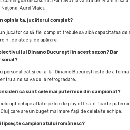
t cu mingea de baschet l-am avut la vârsta de 14 ani în sala
 Naţional Aurel Vlaicu.
în opinia ta, jucătorul complet?
 un jucător ca să fie complet trebuie să aibă capacitatea de 
rcini, de atac şi de apărare.
biectivul lui Dinamo Bucureşti în acest sezon? Dar
ersonal?
u personal cât şi cel al lui Dinamo Bucureşti este de a forma
entru a ne salva de la retrogradare.
consideri că sunt cele mai puternice din campionat?
 cele opt echipe aflate pe loc de play off sunt foarte puterni
Cluj care are un buget mai mare faţă de celelalte echipe.
 îi lipseşte campionatului românesc?