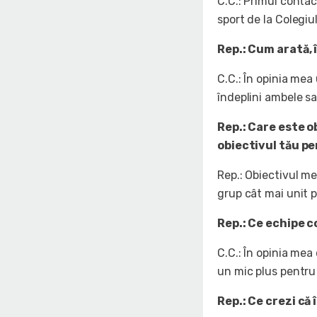
C.C.: Primul contac
sport de la Colegiul
Rep.: Cum arată, 
C.C.: În opinia mea
îndeplini ambele sa
Rep.: Care este o
obiectivul tău p
Rep.: Obiectivul me
grup cât mai unit p
Rep.: Ce echipe 
C.C.: În opinia mea
un mic plus pentru 
Rep.: Ce crezi că