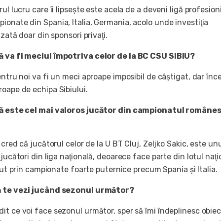
ul lucru care îi lipseşte este acela de a deveni ligă profesion
onate din Spania, Italia, Germania, acolo unde investiţia
izată doar din sponsori privaţi.
ă va fi meciul împotriva celor de la BC CSU SIBIU?
entru noi va fi un meci aproape imposibil de câştigat, dar în
roape de echipa Sibiului.
că este cel mai valoros jucător din campionatul românes
 cred că jucătorul celor de la U BT Cluj, Zeljko Sakic, este un
 jucători din liga naţională, deoarece face parte din lotul naţi
recut prin campionate foarte puternice precum Spania şi Italia.
ă te vezi jucând sezonul următor?
t ce voi face sezonul următor, sper să îmi îndeplinesc obiec