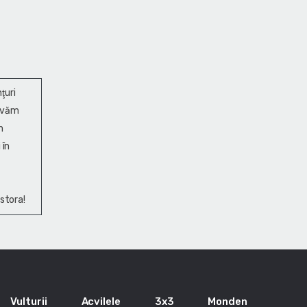
ţuri
ervăm
n
 în
stora!
Vulturii
Acvilele
3x3
Monden