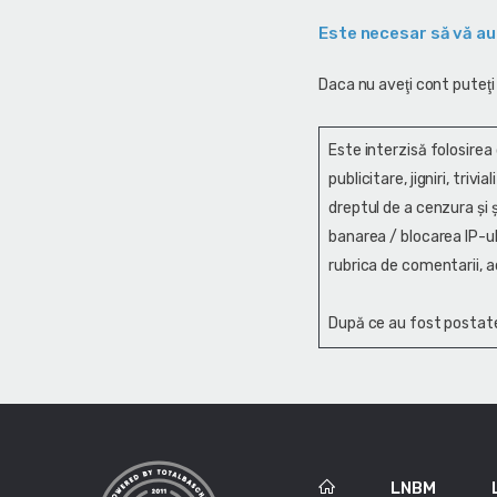
Este necesar să vă au
Daca nu aveţi cont puteţi
Este interzisă folosirea
publicitare, jigniri, trivi
dreptul de a cenzura și ş
banarea / blocarea IP-ul
rubrica de comentarii, a
După ce au fost postate
LNBM