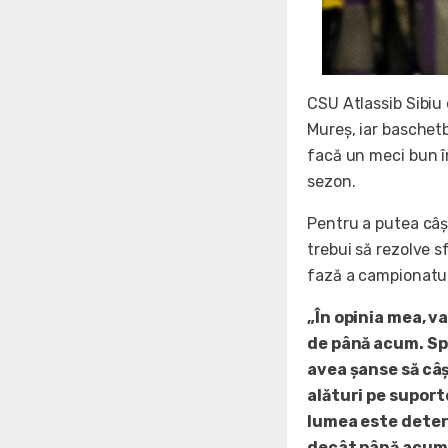
CSU Atlassib Sibiu
Mureș, iar baschetb
facă un meci bun îm
sezon.
Pentru a putea câș
trebui să rezolve s
fază a campionatul
„În opinia mea, va
de până acum. Spe
avea șanse să câș
alături pe suport
lumea este deter
decât până acum, 