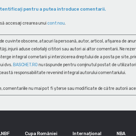
tentificaţi pentru a putea introduce comentarii.
 să accesaţi crearea unui
cont nou
.
 de cuvinte obscene, atacuri la persoană, autor, articol, afişarea de anun
alităţi, injurii aduse celorlalţi cititori sau autori ai altor comentarii. Ne rez
terge integral cometarii și interzicerea dreptului de a posta pe site, pri
ui dvs.
BASCHET.RO
nu răspunde pentru conţinutul postat de utilizatori
ceastă responsabilitate revenind integral autorului comentariului.
, comentariile nu mai pot fi șterse sau modificate de către autorii ace
LNBF
Cupa României
Internațional
NBA