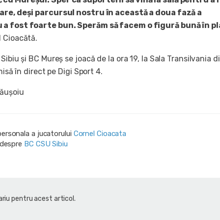
are, deși parcursul nostru în această a doua fază a
a fost foarte bun. Sperăm să facem o figură bună în pl
l Cioacătă.
Sibiu și BC Mureș se joacă de la ora 19, la Sala Transilvania d
misă în direct pe Digi Sport 4.
Măușoiu
personala a jucatorului
Cornel Cioacata
i despre
BC CSU Sibiu
riu pentru acest articol.