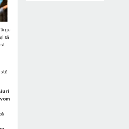
Târgu
și să
est
astă
ciuri
ă vom
tă
ne