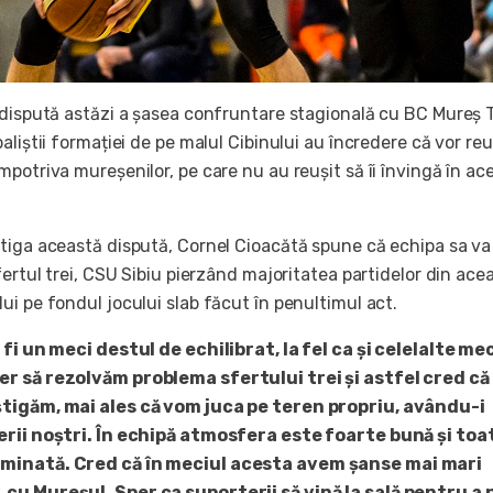
 dispută astăzi a șasea confruntare stagională cu BC Mureș 
aliștii formației de pe malul Cibinului au încredere că vor reu
potriva mureșenilor, pe care nu au reușit să îi învingă în ac
tiga această dispută, Cornel Cioacătă spune că echipa sa va
fertul trei, CSU Sibiu pierzând majoritatea partidelor din ace
ui pe fondul jocului slab făcut în penultimul act.
 fi un meci destul de echilibrat, la fel ca și celelalte me
r să rezolvăm problema sfertului trei și astfel cred c
tigăm, mai ales că vom juca pe teren propriu, avându-i
erii noștri. În echipă atmosfera este foarte bună și toa
minată. Cred că în meciul acesta avem șanse mai mari
cu Mureșul. Sper ca suporterii să vină la sală pentru a 