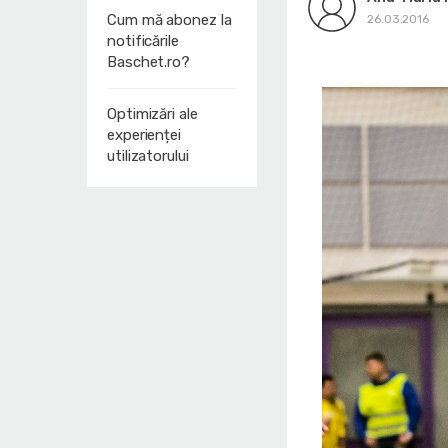
Cum mă abonez la
26.03.2016
notificările
Baschet.ro?
Optimizări ale
experienței
utilizatorului