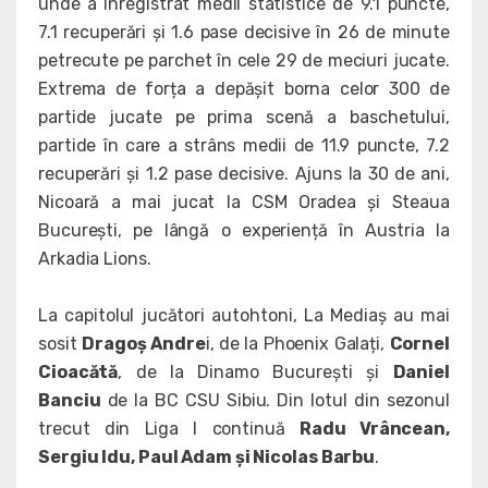
unde a înregistrat medii statistice de 9.1 puncte,
7.1 recuperări și 1.6 pase decisive în 26 de minute
petrecute pe parchet în cele 29 de meciuri jucate.
Extrema de forța a depășit borna celor 300 de
partide jucate pe prima scenă a baschetului,
partide în care a strâns medii de 11.9 puncte, 7.2
recuperări și 1.2 pase decisive. Ajuns la 30 de ani,
Nicoară a mai jucat la CSM Oradea și Steaua
București, pe lângă o experiență în Austria la
Arkadia Lions.
La capitolul jucători autohtoni, La Mediaș au mai
sosit
Dragoș Andre
i, de la Phoenix Galați,
Cornel
Cioacătă
, de la Dinamo București și
Daniel
Banciu
de la BC CSU Sibiu. Din lotul din sezonul
trecut din Liga I continuă
Radu Vrâncean,
Sergiu Idu, Paul Adam și Nicolas Barbu
.