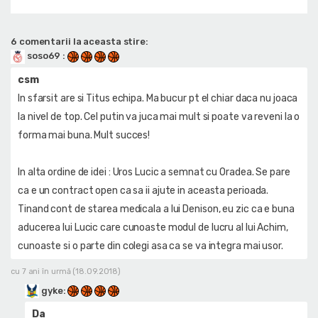
6 comentarii la aceasta stire:
soso69
:
csm
In sfarsit are si Titus echipa. Ma bucur pt el chiar daca nu joaca
la nivel de top. Cel putin va juca mai mult si poate va reveni la o
forma mai buna. Mult succes!
In alta ordine de idei : Uros Lucic a semnat cu Oradea. Se pare
ca e un contract open ca sa ii ajute in aceasta perioada.
Tinand cont de starea medicala a lui Denison, eu zic ca e buna
aducerea lui Lucic care cunoaste modul de lucru al lui Achim,
cunoaste si o parte din colegi asa ca se va integra mai usor.
cu 7 ani în urmă (18.09.2018)
gyke
:
Da