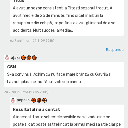
Titus
A avut un sezon consistent la Pitesti sezonul trecut. A
avut medie de 25 de minute, fiind si cel mai bun la
recuperare din echipă, iar pe final a avut ghinionul de a se
accidenta. Mult succes la Mediaș.
cu 7 ani în urmă (18.09.2018)
Raspunde
ajax
:
CSM
S-a convins si Achim că nu face mare brânză cu Gavrilă si
Lazár. Igokea ne-au făcut zob sub panou.
cu 7 ani în urmă (18.09.2018)
popsiis
:
Rezultatul nu a contat
A incercat toate schemele posibile ca sa vada cine ce
poate si cat poate astfel incat la primul meci sa stie clar pe