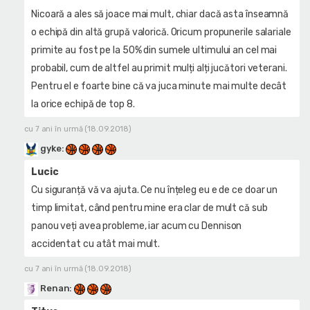
Nicoară a ales să joace mai mult, chiar dacă asta înseamnă
o echipă din altă grupă valorică. Oricum propunerile salariale
primite au fost pe la 50% din sumele ultimului an cel mai
probabil, cum de altfel au primit mulți alți jucători veterani.
Pentru el e foarte bine că va juca minute mai multe decât
la orice echipă de top 8.
cu 7 ani în urmă (18.09.2018)
gyke
:
Lucic
Cu siguranță vă va ajuta. Ce nu înțeleg eu e de ce doar un
timp limitat, când pentru mine era clar de mult că sub
panou veți avea probleme, iar acum cu Dennison
accidentat cu atât mai mult.
cu 7 ani în urmă (18.09.2018)
Renan
: