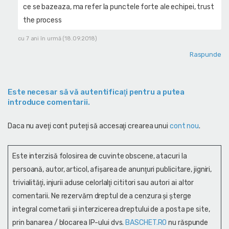
ce se bazeaza, ma refer la punctele forte ale echipei, trust
the process
cu 7 ani în urmă (18.09.2018)
Raspunde
Este necesar să vă autentificaţi pentru a putea
introduce comentarii.
Daca nu aveţi cont puteţi să accesaţi crearea unui
cont nou
.
Este interzisă folosirea de cuvinte obscene, atacuri la
persoană, autor, articol, afişarea de anunţuri publicitare, jigniri,
trivialităţi, injurii aduse celorlalţi cititori sau autori ai altor
comentarii. Ne rezervăm dreptul de a cenzura și şterge
integral cometarii și interzicerea dreptului de a posta pe site,
prin banarea / blocarea IP-ului dvs.
BASCHET.RO
nu răspunde