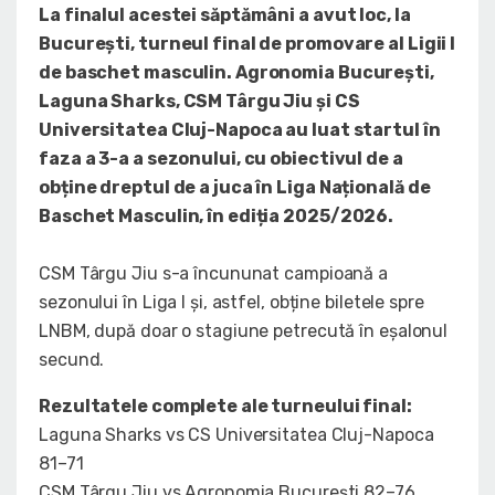
La finalul acestei săptămâni a avut loc, la
București, turneul final de promovare al Ligii I
de baschet masculin. Agronomia București,
Laguna Sharks, CSM Târgu Jiu și CS
Universitatea Cluj-Napoca au luat startul în
faza a 3-a a sezonului, cu obiectivul de a
obține dreptul de a juca în Liga Națională de
Baschet Masculin, în ediția 2025/2026.
CSM Târgu Jiu s-a încununat campioană a
sezonului în Liga I și, astfel, obține biletele spre
LNBM, după doar o stagiune petrecută în eșalonul
secund.
Rezultatele complete ale turneului final:
Laguna Sharks vs CS Universitatea Cluj-Napoca
81–71
CSM Târgu Jiu vs Agronomia București 82–76