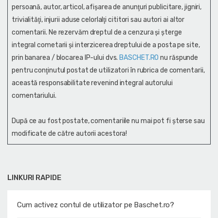
persoană, autor, articol, afişarea de anunţuri publicitare, jigniri,
trivialităţi, injurii aduse celorlalţi cititori sau autori ai altor
comentarii. Ne rezervăm dreptul de a cenzura și şterge
integral cometarii și interzicerea dreptului de a posta pe site,
prin banarea / blocarea IP-ului dvs.
BASCHET.RO
nu răspunde
pentru conţinutul postat de utilizatori în rubrica de comentarii,
această responsabilitate revenind integral autorului
comentariului.
După ce au fost postate, comentariile nu mai pot fi șterse sau
modificate de către autorii acestora!
LINKURI RAPIDE
Cum activez contul de utilizator pe Baschet.ro?