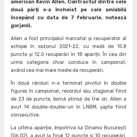
american Kevin Allen. Contractul dintre cele
două părți s-a încheiat pe cale amiabilă
începând cu data de 7 februarie, notează
gorjenii.
Allen a fost principalul marcator și recuperator al
echipei în sezonul 2021-22, cu medii de 15.8
puncte și 12.0 recuperări în 18 apariții. În cea din
urmă categorie chiar conduce în campionat,
având cea mai mare medie de recuperări.
În două rânduri n-a terminat pivotul în double
figures în campionat, recordul său stagional fiind
de 23 de puncte, bornă atinsă de trei ori. Allen a
avut 14 double-double-uri în LNBM, șapte fiind
consecutive.
La ultima apariție, împotriva lui Dinamo București
(06.02), a avut la final 12 puncte și 10 recuperări,