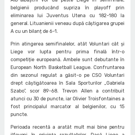
belgienii producând supriza în playoff prin
eliminarea lui Juventus Utena cu 182-180 la
general. Lituanienii veneau după câștigarea grupei
A cu un bilanț de 6-1.
Prin atingerea semifinalelor, atât Voluntari cât și
Liege vor lupta pentru prima finală într-o
competiție europeană. Ambele sunt debutante în
European North Basketball League. Confruntarea
din sezonul regulat a găsit-o pe CSO Voluntari
drept câștigătoarea în Sala Sporturilor „Gabriela
Szabo”, scor 89-68. Trevon Allen a contribuit
atunci cu 30 de puncte, iar Olivier Troisfontaines a
fost principalul marcator al belgienilor, cu 15
puncte.
Perioada recentă a aratăt mult mai bine pentru
ilfoveni în privința rezultatelor. Dacă Liege a