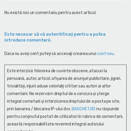
Nu există nici un comentariu pentru acest articol.
Este necesar să vă autentificaţi pentru a putea
introduce comentarii.
Daca nu aveţi cont puteţi să accesaţi crearea unui
cont nou
.
Este interzisă folosirea de cuvinte obscene, atacuri la
persoană, autor, articol, afişarea de anunţuri publicitare, jigniri,
trivialităţi, injurii aduse celorlalţi cititori sau autori ai altor
comentarii. Ne rezervăm dreptul de a cenzura și şterge
integral cometarii și interzicerea dreptului de a posta pe site,
prin banarea / blocarea IP-ului dvs.
BASCHET.RO
nu răspunde
pentru conţinutul postat de utilizatori în rubrica de comentarii,
această responsabilitate revenind integral autorului