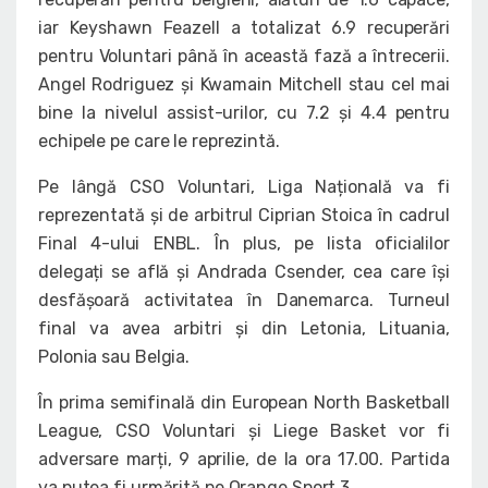
iar Keyshawn Feazell a totalizat 6.9 recuperări
pentru Voluntari până în această fază a întrecerii.
Angel Rodriguez și Kwamain Mitchell stau cel mai
bine la nivelul assist-urilor, cu 7.2 și 4.4 pentru
echipele pe care le reprezintă.
Pe lângă CSO Voluntari, Liga Națională va fi
reprezentată și de arbitrul Ciprian Stoica în cadrul
Final 4-ului ENBL. În plus, pe lista oficialilor
delegați se află și Andrada Csender, cea care își
desfășoară activitatea în Danemarca. Turneul
final va avea arbitri și din Letonia, Lituania,
Polonia sau Belgia.
În prima semifinală din European North Basketball
League, CSO Voluntari și Liege Basket vor fi
adversare marți, 9 aprilie, de la ora 17.00. Partida
va putea fi urmărită pe Orange Sport 3.