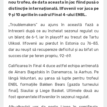
nou trofeu, de data aceasta în joc fiind pusă o
distincție internațională. Ilfovenii vor juca pe
9 și 10 aprilie în cadrul Final 4-ului ENBL.
„Troublemakers” au ajuns în această fază a
întrecerii după ce au încheiat sezonul regulat cu
un bilanț de 6-1, iar în playoff au trecut de Tartu
Ulikool. Ilfovenii au pierdut în Estonia cu 76-83,
dar au reușit să recupereze deficitul și au bifat un
succes clar pe teren propriu, 92-69.
Calificarea în Final 4 duce astfel echipa antrenată
de Ainars Bagatskis în Danemarca, la Aarhus. Pe
lângă Voluntari, au șansa să lupte pentru trofeul
ENBL formațiile Bakken Bears (gazda turneului
final), Siauliai și Liege Basket. Ultimele două au
fost oponentele ilfovenilor în sezonul regulat.
Alb-albaștrii vor da peste Liege în semifinale,