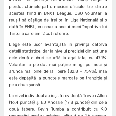
pierdut ultimele patru meciuri oficiale, trei dintre
acestea fiind în BNXT League, CSO Voluntari a
reușit să câștige de trei ori în Liga Națională și o
dată în ENBL, cu ocazia acelui meci împotriva lui
Tartu la care am făcut referire.
Liege este ușor avantajată în privința câtorva
detalii statistice, dar la nivelul preciziei din acțiune
cele două cluburi se află la egalitate, cu 47.1%.
Voluntari a pierdut mai puține mingi pe meci și
aruncă mai bine de la libere (82.8 - 75.9%), însă
este depășită la punctele marcate pe tranziție și
pe a doua șansă.
La nivel individual au ieșit în evidență Trevon Allen
(16.4 puncte) și EJ Anosike (17.8 puncte) din cele
două tabere. Kevin Tumba a contribuit cu 9.0
recuperări pentru belgieni, alături de 1.6 capace,