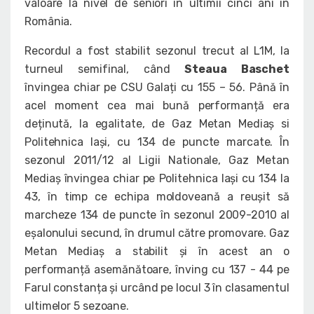
valoare la nivel de seniori în ultimii cinci ani în
România.
Recordul a fost stabilit sezonul trecut al L1M, la
turneul semifinal, când
Steaua Baschet
învingea chiar pe CSU Galați cu 155 – 56. Până în
acel moment cea mai bună performanță era
deținută, la egalitate, de Gaz Metan Mediaș si
Politehnica Iași, cu 134 de puncte marcate. În
sezonul 2011/12 al Ligii Nationale, Gaz Metan
Mediaș învingea chiar pe Politehnica Iași cu 134 la
43, în timp ce echipa moldoveană a reușit să
marcheze 134 de puncte în sezonul 2009-2010 al
eșalonului secund, în drumul către promovare. Gaz
Metan Mediaș a stabilit și în acest an o
performanță asemănătoare, înving cu 137 - 44 pe
Farul constanța și urcând pe locul 3 în clasamentul
ultimelor 5 sezoane.