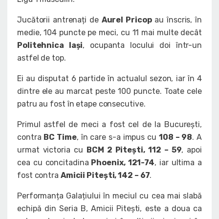
Jucătorii antrenați de
Aurel Pricop
au înscris, în
medie, 104 puncte pe meci, cu 11 mai multe decât
Politehnica Iași
, ocupanta locului doi într-un
astfel de top.
Ei au disputat 6 partide în actualul sezon, iar în 4
dintre ele au marcat peste 100 puncte. Toate cele
patru au fost în etape consecutive.
Primul astfel de meci a fost cel de la București,
contra
BC Time
, în care s-a impus cu
108 – 98
. A
urmat victoria cu
BCM 2 Pitești, 112 – 59
, apoi
cea cu concitadina
Phoenix, 121-74
, iar ultima a
fost contra
Amicii Pitești, 142 – 67
.
Performanța Galațiului în meciul cu cea mai slabă
echipă din Seria B, Amicii Pitești, este a doua ca