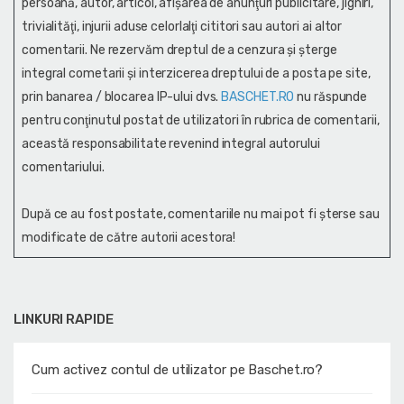
persoană, autor, articol, afişarea de anunţuri publicitare, jigniri,
trivialităţi, injurii aduse celorlalţi cititori sau autori ai altor
comentarii. Ne rezervăm dreptul de a cenzura și şterge
integral cometarii și interzicerea dreptului de a posta pe site,
prin banarea / blocarea IP-ului dvs.
BASCHET.RO
nu răspunde
pentru conţinutul postat de utilizatori în rubrica de comentarii,
această responsabilitate revenind integral autorului
comentariului.
După ce au fost postate, comentariile nu mai pot fi șterse sau
modificate de către autorii acestora!
LINKURI RAPIDE
Cum activez contul de utilizator pe Baschet.ro?