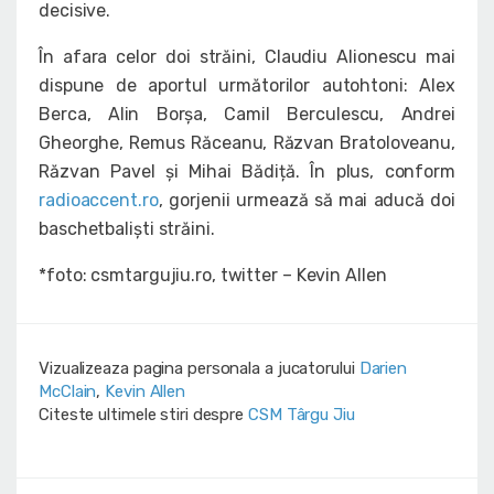
decisive.
În afara celor doi străini, Claudiu Alionescu mai
dispune de aportul următorilor autohtoni: Alex
Berca, Alin Borșa, Camil Berculescu, Andrei
Gheorghe, Remus Răceanu, Răzvan Bratoloveanu,
Răzvan Pavel și Mihai Bădiță. În plus, conform
radioaccent.ro
, gorjenii urmează să mai aducă doi
baschetbaliști străini.
*foto: csmtargujiu.ro, twitter – Kevin Allen
Vizualizeaza pagina personala a jucatorului
Darien
McClain
,
Kevin Allen
Citeste ultimele stiri despre
CSM Târgu Jiu