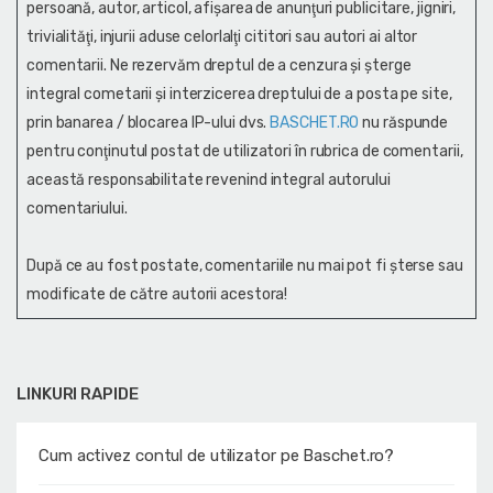
persoană, autor, articol, afişarea de anunţuri publicitare, jigniri,
trivialităţi, injurii aduse celorlalţi cititori sau autori ai altor
comentarii. Ne rezervăm dreptul de a cenzura și şterge
integral cometarii și interzicerea dreptului de a posta pe site,
prin banarea / blocarea IP-ului dvs.
BASCHET.RO
nu răspunde
pentru conţinutul postat de utilizatori în rubrica de comentarii,
această responsabilitate revenind integral autorului
comentariului.
După ce au fost postate, comentariile nu mai pot fi șterse sau
modificate de către autorii acestora!
LINKURI RAPIDE
Cum activez contul de utilizator pe Baschet.ro?