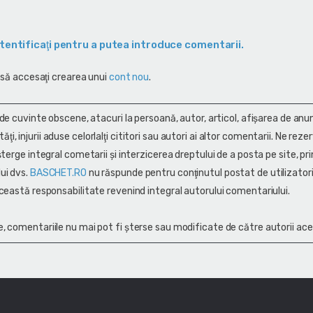
tentificaţi pentru a putea introduce comentarii.
 să accesaţi crearea unui
cont nou
.
 de cuvinte obscene, atacuri la persoană, autor, articol, afişarea de anun
alităţi, injurii aduse celorlalţi cititori sau autori ai altor comentarii. Ne rez
terge integral cometarii și interzicerea dreptului de a posta pe site, pri
ui dvs.
BASCHET.RO
nu răspunde pentru conţinutul postat de utilizatori
ceastă responsabilitate revenind integral autorului comentariului.
, comentariile nu mai pot fi șterse sau modificate de către autorii ace