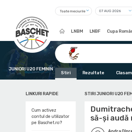
Toate meciurile
LNBM
LNBF
Cupa Român
JUNIORI U20 FEMININ
Stiri
Rezultate
Clasam
LINKURI RAPIDE
STIRI JUNIORI U20 FEM
Dumitrache 
Cum activez
să-şi audă 
contul de utilizator
pe Baschet.ro?
Andra Olpr