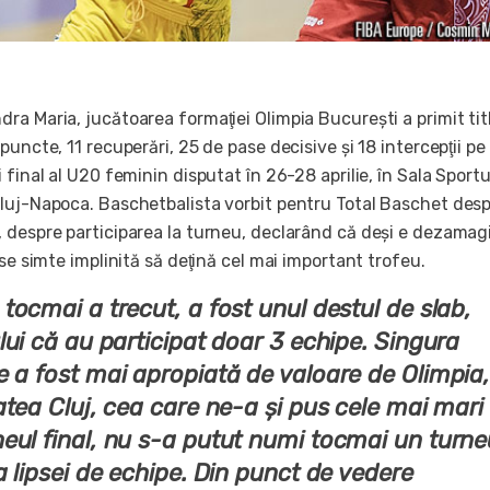
a Maria, jucătoarea formaţiei Olimpia Bucureşti a primit tit
puncte, 11 recuperări, 25 de pase decisive şi 18 intercepţii pe
 final al U20 feminin disputat în 26-28 aprilie, în Sala Sportu
luj-Napoca. Baschetbalista vorbit pentru Total Baschet des
 despre participarea la turneu, declarând că deşi e dezamag
 se simte implinită să deţină cel mai important trofeu.
tocmai a trecut, a fost unul destul de slab,
lui că au participat doar 3 echipe. Singura
e a fost mai apropiată de valoare de Olimpia,
atea Cluj, cea care ne-a şi pus cele mai mari
eul final, nu s-a putut numi tocmai un turne
a lipsei de echipe. Din punct de vedere