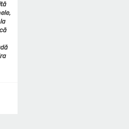
ită
ele,
la
 că
udă
dra