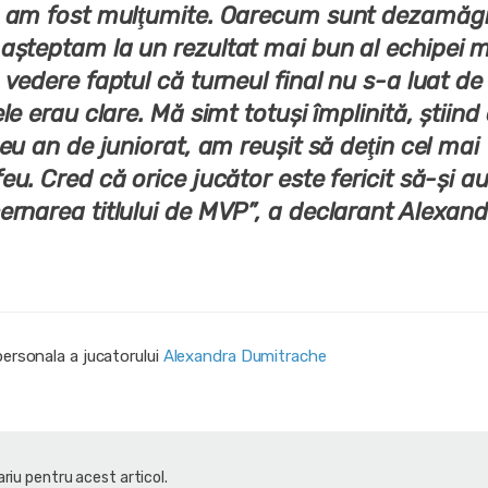
, am fost mulţumite. Oarecum sunt dezamăg
aşteptam la un rezultat mai bun al echipei m
 vedere faptul că turneul final nu s-a luat de 
ele erau clare. Mă simt totuşi împlinită, ştiind
meu an de juniorat, am reuşit să deţin cel mai
eu. Cred că orice jucător este fericit să-şi a
ernarea titlului de MVP”, a declarant Alexan
personala a jucatorului
Alexandra Dumitrache
riu pentru acest articol.