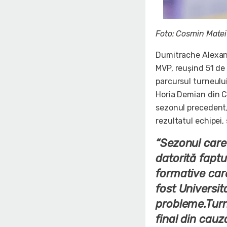
Foto: Cosmin Matei
Dumitrache Alexandr
MVP, reuşind 51 de 
parcursul turneului
Horia Demian din C
sezonul precedent,
rezultatul echipei,
“Sezonul care 
datorită faptu
formative car
fost Universit
probleme.Turn
final din cauz