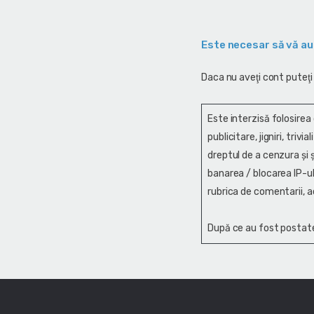
Este necesar să vă au
Daca nu aveţi cont puteţi
Este interzisă folosirea
publicitare, jigniri, trivi
dreptul de a cenzura și ş
banarea / blocarea IP-ul
rubrica de comentarii, a
După ce au fost postate