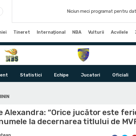
Niciun meci programat pentru dat
iei
Tineret
Internațional
NBA
Vulturii
Acvilele
ent
Statistici
Echipe
Jucatori
Oficiali
ININ
Alexandra: “Orice jucător este feri
numele la decernarea titlului de MV
etean