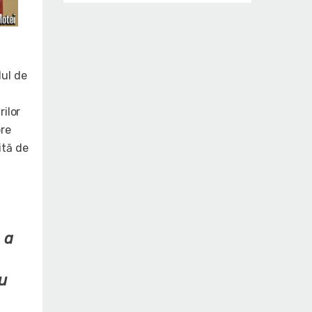
lul de
rilor
pre
ită de
 a
u