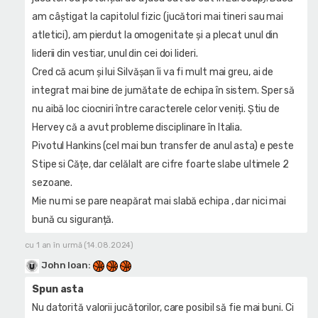
am câștigat la capitolul fizic (jucători mai tineri sau mai
atletici), am pierdut la omogenitate și a plecat unul din
liderii din vestiar, unul din cei doi lideri.
Cred că acum și lui Silvășan îi va fi mult mai greu, ai de
integrat mai bine de jumătate de echipa în sistem. Sper să
nu aibă loc ciocniri între caracterele celor veniți. Știu de
Hervey că a avut probleme disciplinare în Italia.
Pivotul Hankins (cel mai bun transfer de anul asta) e peste
Stipe si Cățe, dar celălalt are cifre foarte slabe ultimele 2
sezoane.
Mie nu mi se pare neapărat mai slabă echipa , dar nici mai
bună cu siguranță.
cu 1 an în urmă (14.08.2024)
John Ioan
:
Spun asta
Nu datorită valorii jucătorilor, care posibil să fie mai buni. Ci