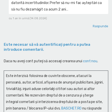
datorită incertitudinilor. Prefer să nu-mi fac așteptări ca
să nu fiu dezamăgit ca acum 2 ani…
cu 1 an în urmă (14.08.2024)
Raspunde
Este necesar să vă autentificaţi pentru a putea
introduce comentarii.
Daca nu aveţi cont puteţi să accesaţi crearea unui
cont nou
.
Este interzisă folosirea de cuvinte obscene, atacuri la
persoană, autor, articol, afişarea de anunţuri publicitare, jigniri,
trivialităţi, injurii aduse celorlalţi cititori sau autori ai altor
comentarii. Ne rezervăm dreptul de a cenzura și şterge
integral cometarii și interzicerea dreptului de a posta pe site,
prin banarea / blocarea IP-ului dvs.
BASCHET.RO
nu răspunde