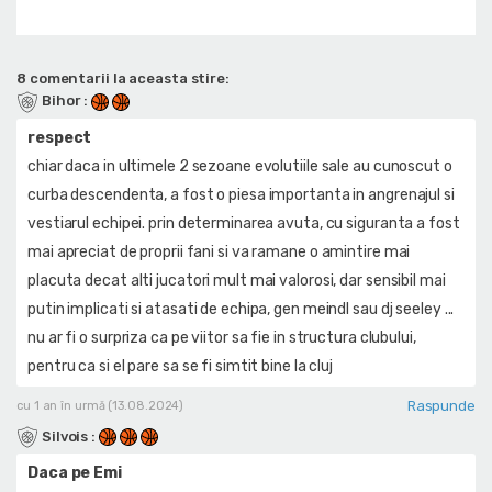
8 comentarii la aceasta stire:
Bihor
:
respect
chiar daca in ultimele 2 sezoane evolutiile sale au cunoscut o
curba descendenta, a fost o piesa importanta in angrenajul si
vestiarul echipei. prin determinarea avuta, cu siguranta a fost
mai apreciat de proprii fani si va ramane o amintire mai
placuta decat alti jucatori mult mai valorosi, dar sensibil mai
putin implicati si atasati de echipa, gen meindl sau dj seeley ...
nu ar fi o surpriza ca pe viitor sa fie in structura clubului,
pentru ca si el pare sa se fi simtit bine la cluj
Raspunde
cu 1 an în urmă (13.08.2024)
Silvois
:
Daca pe Emi