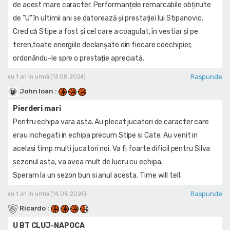
de acest mare caracter. Performanțele remarcabile obținute
de "U" în ultimii ani se datorează și prestației lui Stipanovic.
Cred că Stipe a fost și cel care a coagulat, în vestiar și pe
teren,toate energiile declanșate din fiecare coechipier,
ordonându-le spre o prestație apreciată.
Raspunde
cu 1 an în urmă (13.08.2024)
John Ioan
:
Pierderi mari
Pentru echipa vara asta. Au plecat jucatori de caracter care
erau inchegati in echipa precum Stipe si Cate. Au venit in
acelasi timp multi jucatori noi. Va fi foarte dificil pentru Silva
sezonul asta, va avea mult de lucru cu echipa.
Speram la un sezon bun si anul acesta. Time will tell.
Raspunde
cu 1 an în urmă (14.08.2024)
Ricardo
:
U BT CLUJ-NAPOCA