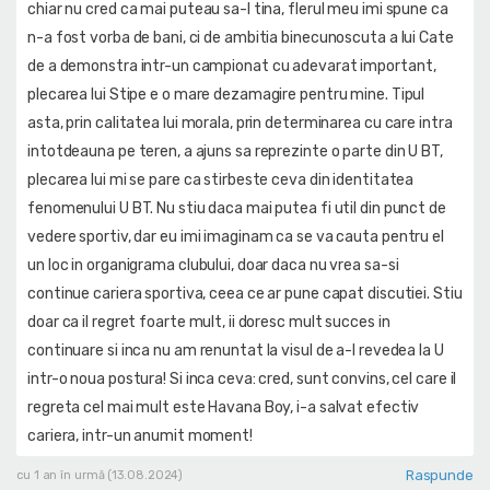
chiar nu cred ca mai puteau sa-l tina, flerul meu imi spune ca
n-a fost vorba de bani, ci de ambitia binecunoscuta a lui Cate
de a demonstra intr-un campionat cu adevarat important,
plecarea lui Stipe e o mare dezamagire pentru mine. Tipul
asta, prin calitatea lui morala, prin determinarea cu care intra
intotdeauna pe teren, a ajuns sa reprezinte o parte din U BT,
plecarea lui mi se pare ca stirbeste ceva din identitatea
fenomenului U BT. Nu stiu daca mai putea fi util din punct de
vedere sportiv, dar eu imi imaginam ca se va cauta pentru el
un loc in organigrama clubului, doar daca nu vrea sa-si
continue cariera sportiva, ceea ce ar pune capat discutiei. Stiu
doar ca il regret foarte mult, ii doresc mult succes in
continuare si inca nu am renuntat la visul de a-l revedea la U
intr-o noua postura! Si inca ceva: cred, sunt convins, cel care il
regreta cel mai mult este Havana Boy, i-a salvat efectiv
cariera, intr-un anumit moment!
Raspunde
cu 1 an în urmă (13.08.2024)