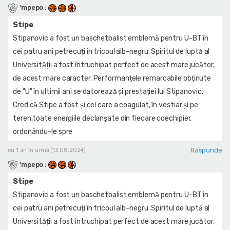
'mpepo
:
Stipe
Stipanovic a fost un baschetbalist emblemă pentru U-BT în
cei patru ani petrecuți în tricoul alb-negru. Spiritul de luptă al
Universității a fost întruchipat perfect de acest mare jucător,
de acest mare caracter. Performanțele remarcabile obținute
de "U" în ultimii ani se datorează și prestației lui Stipanovic.
Cred că Stipe a fost și cel care a coagulat, în vestiar și pe
teren,toate energiile declanșate din fiecare coechipier,
ordonându-le spre
Raspunde
cu 1 an în urmă (13.08.2024)
'mpepo
:
Stipe
Stipanovic a fost un baschetbalist emblemă pentru U-BT în
cei patru ani petrecuți în tricoul alb-negru. Spiritul de luptă al
Universității a fost întruchipat perfect de acest mare jucător,