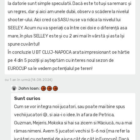
la datorie sunt simple speculatii. Dacă este totuși sa remarc și
un regres, dar și aici am unele dubii, observ o scădere la nivelul
shooter-ului. Aici cred ca SASU nu se va ridica la nivelul lui
SEELEY. Acum nu va speriați ca între cei doi e o diferență asa
mare, în plus SELLEY este și cu 2 ani mai în vârstă și asta își
spune cuvântul!
În concluzie U BT CLUJ-NAPOCA arata impresionant oe hârtie
pe 4 din 5 poziții și așteptăm cu interes noul sezon de
EUROCUP sa le vedem potențialul pe teren!
cu 1 an în urmă (14.08.2024)
John Ioan
:
Sunt curios
Cum se vor integra noii jucatori, sau poate mai bine spus
vechii jucatori 😅, si aia-i o idee. In afara de Petrica,
Guzman, Mejeris, Mokoka si hai sa zicem si Măciucă, nu a mai
rămas nimeni. Avem 5 jucatori vechi si 5-6 noi (ma refer la
jucători cu potențial de a juca cât de cât in Eurocup). Dacă