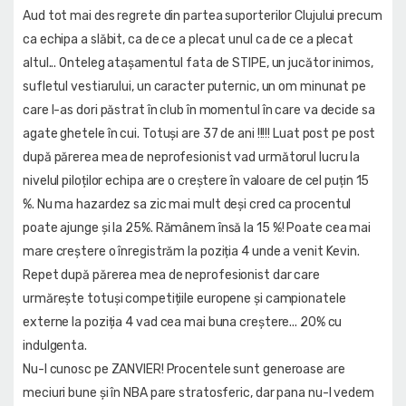
Aud tot mai des regrete din partea suporterilor Clujului precum
ca echipa a slăbit, ca de ce a plecat unul ca de ce a plecat
altul... Onteleg atașamentul fata de STIPE, un jucător inimos,
sufletul vestiarului, un caracter puternic, un om minunat pe
care l-as dori păstrat în club în momentul în care va decide sa
agate ghetele în cui. Totuși are 37 de ani !!!!! Luat post pe post
după părerea mea de neprofesionist vad următorul lucru la
nivelul piloților echipa are o creștere în valoare de cel puțin 15
%. Nu ma hazardez sa zic mai mult deși cred ca procentul
poate ajunge și la 25%. Rămânem însă la 15 %! Poate cea mai
mare creștere o înregistrăm la poziția 4 unde a venit Kevin.
Repet după părerea mea de neprofesionist dar care
urmărește totuși competițiile europene și campionatele
externe la poziția 4 vad cea mai buna creștere... 20% cu
indulgenta.
Nu-l cunosc pe ZANVIER! Procentele sunt generoase are
meciuri bune și în NBA pare stratosferic, dar pana nu-l vedem