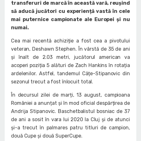
transferuri de marcă în această vară, reușind
să aducă jucători cu experiență vastă în cele
mai puternice campionate ale Europei și nu
numai.
Cea mai recentă achiziție a fost cea a pivotului
veteran, Deshawn Stephen. În vârstă de 35 de ani
și înalt de 2.03 metri, jucătorul american va
acoperi poziția 5 alături de Zach Hankins în rotația
ardelenilor. Astfel, tandemul Cățe-Stipanovic din
sezonul trecut a fost înlocuit total.
În decursul zilei de marți, 13 august, campioana
României a anunțat și în mod oficial despărțirea de
Andrija Stipanovic. Baschetbalistul bosniac de 37
de ani a sosit în vara lui 2020 la Cluj și de atunci
și-a trecut în palmares patru titluri de campion,
două Cupe și două SuperCupe.