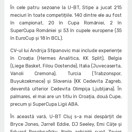
În cele patru sezoane la U-BT, Stipe a jucat 215
meciuri în toate competițiile. 140 dintre ele au fost
în campionat, 20 în Cupa României, 2 în
SuperCupa României și 53 în cupele europene (35
în EuroCup și 18 în BCL).
CV-ul lui Andrija Stipanovic mai include experiențe
în Croația (Hermes Analitica, KK Split), Belgia
(Liege Basket, Filou Oostende), Italia (Juvecaserta,
Vanoli Cremona), Turcia (Trabzonspor,
Buyukcekmece) și Slovenia (KK Cedevita Zagreb,
devenită ulterior Cedevita Olimpija Ljubljana). În
palmares, el mai are un titlu în Croația, două Cupe,
precum și SuperCupa Ligii ABA.
În această vară, U-BT Cluj s-a mai despărțit de
Bryce Jones, Jarrell Eddie, DJ Seeley, Emi Cățe și
Eduard Roschnafsky. Noile achiziții sunt Zavier