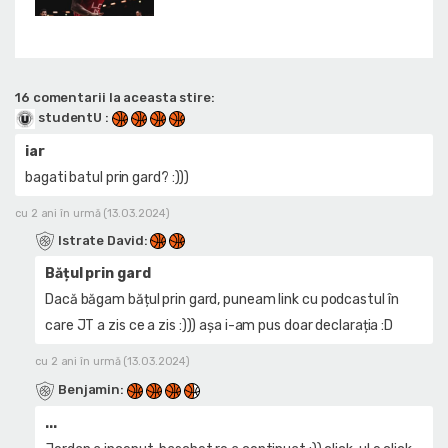
16 comentarii la aceasta stire:
studentU
:
iar
bagati batul prin gard? :)))
cu 2 ani în urmă (13.03.2024)
Istrate David
:
Bățul prin gard
Dacă băgam bățul prin gard, puneam link cu podcastul în
care JT a zis ce a zis :))) așa i-am pus doar declarația :D
cu 2 ani în urmă (13.03.2024)
Benjamin
:
...