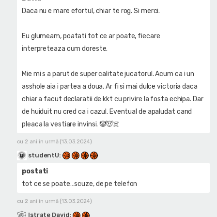
Daca nu e mare efortul, chiar te rog. Si merci.
Eu glumeam, poatati tot ce ar poate, fiecare
interpreteaza cum doreste.
Mie mi s a parut de super calitate jucatorul. Acum ca i un
asshole aia i partea a doua. Ar fi si mai dulce victoria daca
chiar a facut declaratii de kkt cu privire la fosta echipa. Dar
de huiduit nu cred ca i cazul. Eventual de apaludat cand
pleaca la vestiare invinsi. 🤡😈☠️
cu 2 ani în urmă (13.03.2024)
studentU
:
postati
tot ce se poate…scuze, de pe telefon
cu 2 ani în urmă (13.03.2024)
Istrate David
: