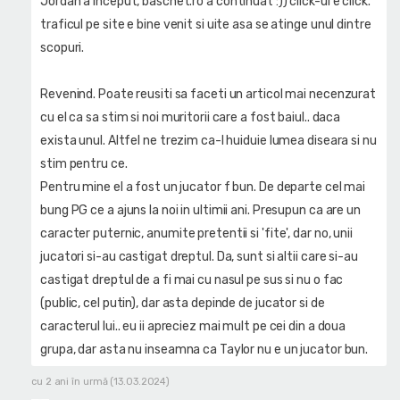
Jordan a inceput, baschet.ro a continuat :)) click-ul e click.
traficul pe site e bine venit si uite asa se atinge unul dintre
scopuri.
Revenind. Poate reusiti sa faceti un articol mai necenzurat
cu el ca sa stim si noi muritorii care a fost baiul.. daca
exista unul. Altfel ne trezim ca-l huiduie lumea diseara si nu
stim pentru ce.
Pentru mine el a fost un jucator f bun. De departe cel mai
bung PG ce a ajuns la noi in ultimii ani. Presupun ca are un
caracter puternic, anumite pretentii si 'fite', dar no, unii
jucatori si-au castigat dreptul. Da, sunt si altii care si-au
castigat dreptul de a fi mai cu nasul pe sus si nu o fac
(public, cel putin), dar asta depinde de jucator si de
caracterul lui.. eu ii apreciez mai mult pe cei din a doua
grupa, dar asta nu inseamna ca Taylor nu e un jucator bun.
cu 2 ani în urmă (13.03.2024)