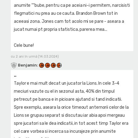
anumite ""bube, pentru ca pe aceia ni-i permitem, narcisisti
flegmatici nu prea au ce cauta. Brandon Brown tot in
aceeasi zona. Jones cam tot acolo mi se pare - aseara a
jucat numai pt propria statistica, parerea mea...
Cele bune!
cu 2 ani în urmă (14.03.2024)
Benjamin
:
..
Taylor e mai mult decat un jucator la Lions. In cele 3-4
meciuri vazute cu el in sezonul asta, 40% din timpul
petrecut pe banca e in picioare ajutand si tand indicatii.
Spre exemplu, aseara la orice timeout anternorii celor de la
Lions se grupau separat si discutau iar abia apoi mergeau
spre jucatori sa le dea indicatii, in tot acest timp Taylor era
cel care vorbea si incerca sa incurajeze prin anumite