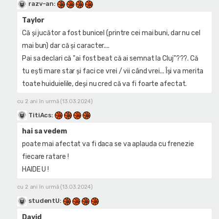
razv-an
:
Taylor
Că și jucător a fost bunicel (printre cei mai buni, dar nu cel
mai bun) dar că și caracter....
Pai sa declari că "ai fost beat că ai semnat la Cluj"???. Că
tu ești mare star și faci ce vrei / vii când vrei... Își va merita
toate huiduielile, deși nu cred că va fi foarte afectat.
cu 2 ani în urmă (13.03.2024)
TitiAcs
:
hai sa vedem
poate mai afectat va fi daca se va aplauda cu frenezie
fiecare ratare !
HAIDE U !
cu 2 ani în urmă (13.03.2024)
studentU
:
David