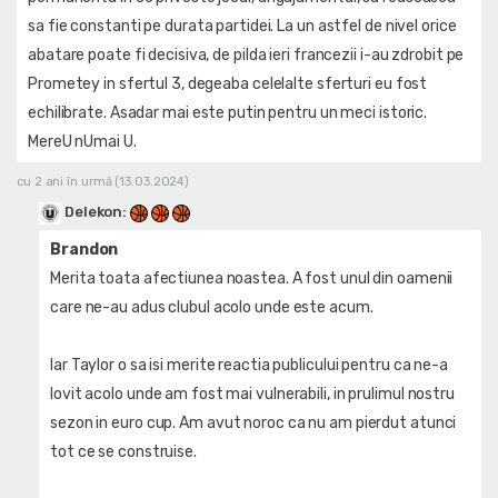
sa fie constanti pe durata partidei. La un astfel de nivel orice
abatare poate fi decisiva, de pilda ieri francezii i-au zdrobit pe
Prometey in sfertul 3, degeaba celelalte sferturi eu fost
echilibrate. Asadar mai este putin pentru un meci istoric.
MereU nUmai U.
cu 2 ani în urmă (13.03.2024)
Delekon
:
Brandon
Merita toata afectiunea noastea. A fost unul din oamenii
care ne-au adus clubul acolo unde este acum.
Iar Taylor o sa isi merite reactia publicului pentru ca ne-a
lovit acolo unde am fost mai vulnerabili, in prulimul nostru
sezon in euro cup. Am avut noroc ca nu am pierdut atunci
tot ce se construise.