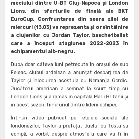
meciului dintre U-BT Cluj-Napoca și London
Lions, din sferturile de finală ale BKT
EuroCup. Confruntarea din seara zilei de
miercuri (13.03) va reprezenta și o reîntâlnire
a clujenilor cu Jordan Taylor, baschetbalist
care a început stagiunea 2022-2023 în
echipamentul alb-negru.
După doar câteva luni petrecute în orașul de sub
Feleac, clubul ardelean a anunțat despărțirea de
Taylor și înlocuirea acestuia cu Nemanja Gordic.
Jucătorul american a semnat la scurt timp cu
London Lions și a rămas în capitala Marii Britanii și
în acest sezon, fiind unul dintre liderii echipei.
Într-un video publicat pe rețelele sociale ale
londonezilor, Taylor a prefațat duelul cu fosta sa
echipă, a vorbit despre atmosfera care va fi în