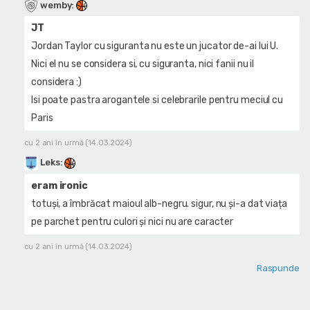
wemby
:
JT
Jordan Taylor cu siguranta nu este un jucator de-ai lui U.
Nici el nu se considera si, cu siguranta, nici fanii nu il
considera :)
Isi poate pastra arogantele si celebrarile pentru meciul cu
Paris
cu 2 ani în urmă (14.03.2024)
Leks
:
eram ironic
totuși, a îmbrăcat maioul alb-negru. sigur, nu și-a dat viața
pe parchet pentru culori și nici nu are caracter
cu 2 ani în urmă (14.03.2024)
Raspunde