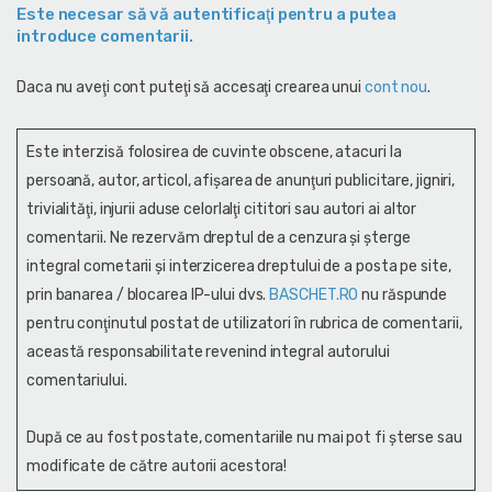
Este necesar să vă autentificaţi pentru a putea
introduce comentarii.
Daca nu aveţi cont puteţi să accesaţi crearea unui
cont nou
.
Este interzisă folosirea de cuvinte obscene, atacuri la
persoană, autor, articol, afişarea de anunţuri publicitare, jigniri,
trivialităţi, injurii aduse celorlalţi cititori sau autori ai altor
comentarii. Ne rezervăm dreptul de a cenzura și şterge
integral cometarii și interzicerea dreptului de a posta pe site,
prin banarea / blocarea IP-ului dvs.
BASCHET.RO
nu răspunde
pentru conţinutul postat de utilizatori în rubrica de comentarii,
această responsabilitate revenind integral autorului
comentariului.
După ce au fost postate, comentariile nu mai pot fi șterse sau
modificate de către autorii acestora!