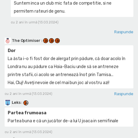
Suntem inca un club mic fata de competitie, si ne
permitem rateuri de genu.
cu 2 ani în urmă (13.03.2024)
Raspunde
The Optimiser
:
Dor
La ăsta i-o fi fost dor de alergat prin pădure, că doar acolo în
Londra nu au pădure ca Hoia-Baciu unde să se antreneze
printre stafii, ci acolo se antrenează înot prin Tamisa...
Hai, Cluj! Aveți nevoie de cel mai bun joc al vostru azi!
Raspunde
cu 2 ani în urmă (13.03.2024)
Leks
:
Partea frumoasa
Partea buna e că un jucător de-a lui U joaca in semifinale
cu 2 ani în urmă (13.03.2024)