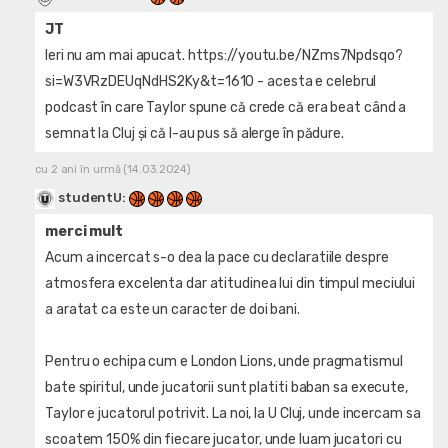
JT
Ieri nu am mai apucat. https://youtu.be/NZms7Npdsqo?
si=W3VRzDEUqNdHS2Ky&t=1610 - acesta e celebrul
podcast în care Taylor spune că crede că era beat când a
semnat la Cluj și că l-au pus să alerge în pădure.
cu 2 ani în urmă (14.03.2024)
studentU
:
merci mult
Acum a incercat s-o dea la pace cu declaratiile despre
atmosfera excelenta dar atitudinea lui din timpul meciului
a aratat ca este un caracter de doi bani.
Pentru o echipa cum e London Lions, unde pragmatismul
bate spiritul, unde jucatorii sunt platiti baban sa execute,
Taylor e jucatorul potrivit. La noi, la U Cluj, unde incercam sa
scoatem 150% din fiecare jucator, unde luam jucatori cu