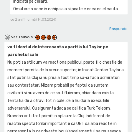
indicatii pe ceilalti.
Omul are o voce in echipa aia si poate e ceea ce el cauta.
cu 2 ani în urmă (14.03.2024)
Raspunde
varu silvois
:
va fi destul de interesanta aparitia lui Taylor pe
parchetul salii
Nu poti sa stii cum va reactiona publicul, poate fi o chestie de
moment pornita de la vreun suporter, intrucat Jordan Taylor a
stat putin la Cluj si nu prea a fost timp sa-si faca admiratori
sau contestatari. Mizam probabil pe faptul ca suntem
civilizati si nu avem de ce sa-l fluieram, chiar daca exista
tentatia de a otravi tot in cale, de a huidui la executiile
adversarului. Cu siguranta daca se califica Turk Teleom,
Brandon ar fi fost primit in aplauze la Cluj. Indiferent de
reactia spectatorilor important e ca UBT sa aiba reactie in
permanenta in ce priveste jocul/angajamentul, sa reuseasca