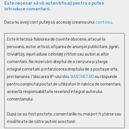
Este necesar să vă autentificaţi pentru a putea
introduce comentarii.
Daca nu aveţi cont puteţi să accesaţi crearea unui
cont nou
.
Este interzisă folosirea de cuvinte obscene, atacuri la
persoană, autor, articol, afişarea de anunţuri publicitare, jigniri,
trivialităţi, injurii aduse celorlalţi cititori sau autori ai altor
comentarii. Ne rezervăm dreptul de a cenzura și şterge
integral cometarii și interzicerea dreptului de a posta pe site,
prin banarea / blocarea IP-ului dvs.
BASCHET.RO
nu răspunde
pentru conţinutul postat de utilizatori în rubrica de comentarii,
această responsabilitate revenind integral autorului
comentariului.
După ce au fost postate, comentariile nu mai pot fi șterse sau
modificate de către autorii acestora!