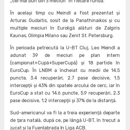
„cel mai bun din 3 meciuri” în fiecare rundă.
În același timp cu Meindl a fost prezentat și
Arturas Gudaitis, sosit de la Panathinaikos și cu
multiple meciuri în Euroligă alături de Zalgiris
Kaunas, Olimpia Milano sau Zenit St. Petersburg.
În perioada petrecută la U-BT Cluj, Leo Meindl a
adunat 39 de meciuri pe plan intern
(campionat+Cupă+SuperCupă) și 18 partide în
EuroCup. În LNBM a încheiat cu medii de 14.5
puncte, 3.4 recuperări, 2.7 pase decisive, 1.5
intercepții și 43% din spatele arcului de cerc, iar în
EuroCup a stat cu 14.6 puncte, 5.9 recuperări, 2.3
pase decisive, 1.2 intercepții și 37% de la distanță.
Sud-americanul va fi la a treia experiență departe
de țara natală, după ce, pe lângă U-BT, în trecut a
jucat și la Fuenlabrada în Liga ACB.