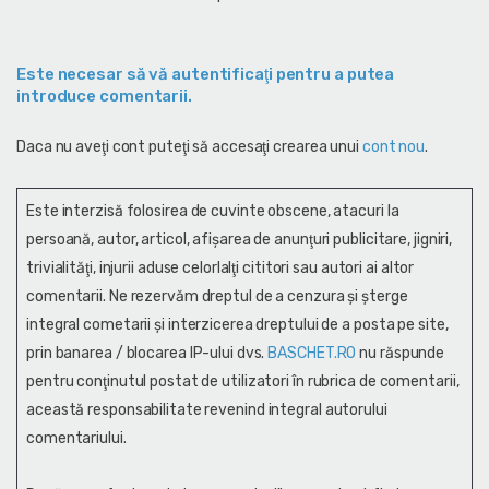
Este necesar să vă autentificaţi pentru a putea
introduce comentarii.
Daca nu aveţi cont puteţi să accesaţi crearea unui
cont nou
.
Este interzisă folosirea de cuvinte obscene, atacuri la
persoană, autor, articol, afişarea de anunţuri publicitare, jigniri,
trivialităţi, injurii aduse celorlalţi cititori sau autori ai altor
comentarii. Ne rezervăm dreptul de a cenzura și şterge
integral cometarii și interzicerea dreptului de a posta pe site,
prin banarea / blocarea IP-ului dvs.
BASCHET.RO
nu răspunde
pentru conţinutul postat de utilizatori în rubrica de comentarii,
această responsabilitate revenind integral autorului
comentariului.