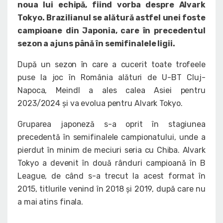
noua lui echipă, fiind vorba despre Alvark
Tokyo. Brazilianul se alătură astfel unei foste
campioane din Japonia, care în precedentul
sezon a ajuns până în semifinalele ligii.
După un sezon în care a cucerit toate trofeele
puse la joc în România alături de U-BT Cluj-
Napoca, Meindl a ales calea Asiei pentru
2023/2024 și va evolua pentru Alvark Tokyo.
Gruparea japoneză s-a oprit în stagiunea
precedentă în semifinalele campionatului, unde a
pierdut în minim de meciuri seria cu Chiba. Alvark
Tokyo a devenit în două rânduri campioană în B
League, de când s-a trecut la acest format în
2015, titlurile venind în 2018 și 2019, după care nu
a mai atins finala.