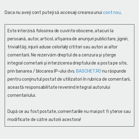
Daca nu aveţi cont puteţi să accesaţi crearea unui
cont nou
.
Este interzisă folosirea de cuvinte obscene, atacuri la
persoană, autor, articol, afişarea de anunţuri publicitare, jigniri,
trivialităţi, injurii aduse celorlalţi cititori sau autori ai altor
comentarii. Ne rezervăm dreptul de a cenzura și şterge
integral cometarii și interzicerea dreptului de a posta pe site,
prin banarea / blocarea IP-ului dvs.
BASCHET.RO
nu răspunde
pentru conţinutul postat de utilizatori în rubrica de comentarii,
această responsabilitate revenind integral autorului
comentariului.
După ce au fost postate, comentariile nu mai pot fi șterse sau
modificate de către autorii acestora!