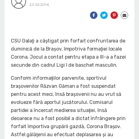
23.02.2014
CSU Galaţi a câştigat prin forfait confruntarea de
duminică de la Braşov, împotriva formaţiei locale
Corona. Jocul a contat pentru etapa a III-a a fazei
secunde din cadrul Ligi I de baschet masculin.
Conform informaţiilor parvenite, sportivul
braşovenilor Răzvan Găman a fost suspendat
pentru acest meci, însă braşovenii nu au vrut să
evolueze fără aportul jucătorului. Comisarul
partidei a încercat medierea situaţiei, însă
deoarece nu a fost posibil a dictat înfrângere prin
forfait împortiva grupării gazdă, Corona Braşov.
Astfel gălăţenii au efectuat deplasarea şi au