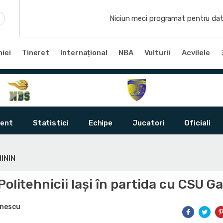
Niciun meci programat pentru dat
iei
Tineret
Internațional
NBA
Vulturii
Acvilele
ent
Statistici
Echipe
Jucatori
Oficiali
ININ
Politehnicii Iași în partida cu CSU Ga
inescu