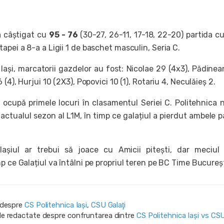
 câștigat cu
95 - 76
(30-27, 26-11, 17-18, 22-20) partida c
tapei a 8-a a Ligii 1 de baschet masculin, Seria C.
Iași, marcatorii gazdelor au fost:
Nicolae 29 (4x3), Pădine
 (4), Hurjui 10 (2X3), Popovici 10 (1), Rotariu 4, Neculăieş 2.
 ocupă primele locuri în clasamentul Seriei C. Politehnica 
 actualul sezon al L1M, în timp ce galațiul a pierdut ambele p
așiul ar trebui să joace cu Amicii pitești, dar meciul
p ce Galațiul va întâlni pe propriul teren pe BC Time Bucureșt
i despre
CS Politehnica Iași
,
CSU Galaţi
ile redactate despre confruntarea dintre
CS Politehnica Iași vs CS