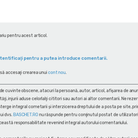
riu pentru acest articol.
tentificaţi pentru a putea introduce comentarii.
 să accesaţi crearea unui
cont nou
.
 de cuvinte obscene, atacuri la persoană, autor, articol, afişarea de anun
alităţi, injurii aduse celorlalţi cititori sau autori ai altor comentarii. Ne rez
terge integral cometarii și interzicerea dreptului de a posta pe site, pri
ui dvs.
BASCHET.RO
nu răspunde pentru conţinutul postat de utilizatori
ceastă responsabilitate revenind integral autorului comentariului.