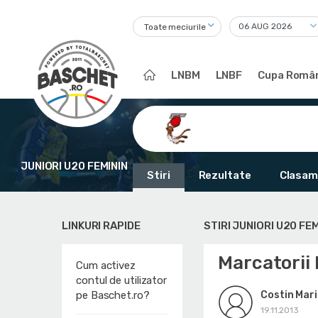
Toate meciurile
LNBM
LNBF
Cupa Român
JUNIORI U20 FEMININ
Stiri
Rezultate
Clasam
LINKURI RAPIDE
STIRI JUNIORI U20 FEM
Marcatorii 
Cum activez
contul de utilizator
Costin Mar
pe Baschet.ro?
19.11.2013