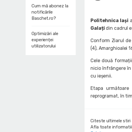
Cum mă abonez la
notificările
Baschet.ro?
Politehnica Iași
a
Galați
din cadrul e
Optimizări ale
experienței
Conform Ziarul de 
utilizatorului
(4), Amarghioalei 16
Cele două formații
nicio înfrângere în
cu ieșenii.
Etapa următoare I
reprogramat, în tim
Citeste ultimele stir
Afla toate informati