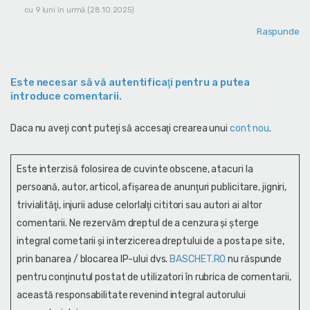
cu 9 luni în urmă (28.10.2025)
Raspunde
Este necesar să vă autentificaţi pentru a putea
introduce comentarii.
Daca nu aveţi cont puteţi să accesaţi crearea unui
cont nou
.
Este interzisă folosirea de cuvinte obscene, atacuri la
persoană, autor, articol, afişarea de anunţuri publicitare, jigniri,
trivialităţi, injurii aduse celorlalţi cititori sau autori ai altor
comentarii. Ne rezervăm dreptul de a cenzura și şterge
integral cometarii și interzicerea dreptului de a posta pe site,
prin banarea / blocarea IP-ului dvs.
BASCHET.RO
nu răspunde
pentru conţinutul postat de utilizatori în rubrica de comentarii,
această responsabilitate revenind integral autorului