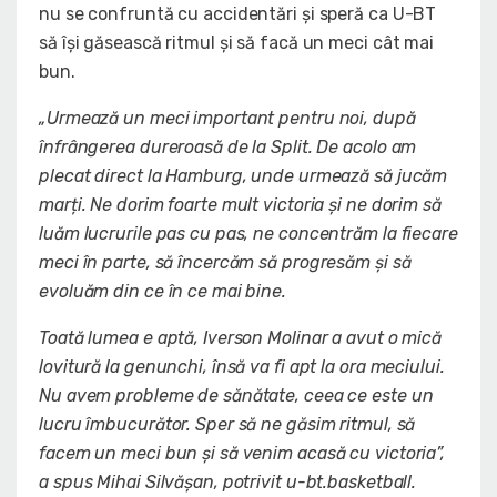
nu se confruntă cu accidentări și speră ca U-BT
să își găsească ritmul și să facă un meci cât mai
bun.
„Urmează un meci important pentru noi, după
înfrângerea dureroasă de la Split. De acolo am
plecat direct la Hamburg, unde urmează să jucăm
marți. Ne dorim foarte mult victoria și ne dorim să
luăm lucrurile pas cu pas, ne concentrăm la fiecare
meci în parte, să încercăm să progresăm și să
evoluăm din ce în ce mai bine.
Toată lumea e aptă, Iverson Molinar a avut o mică
lovitură la genunchi, însă va fi apt la ora meciului.
Nu avem probleme de sănătate, ceea ce este un
lucru îmbucurător. Sper să ne găsim ritmul, să
facem un meci bun și să venim acasă cu victoria”,
a spus Mihai Silvășan, potrivit u-bt.basketball.