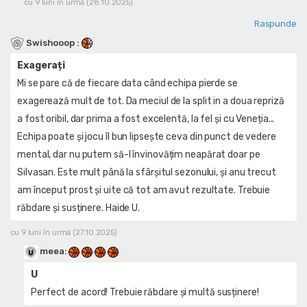
cu 9 luni în urmă (28.10.2025)
Raspunde
Swishooop
:
Exagerați
Mi se pare că de fiecare data când echipa pierde se
exagerează mult de tot. Da meciul de la split in a doua repriză
a fost oribil, dar prima a fost excelentă, la fel și cu Veneția...
Echipa poate și jocu îl bun lipsește ceva din punct de vedere
mental, dar nu putem să-l învinovățim neapărat doar pe
Silvasan. Este mult până la sfârșitul sezonului, și anu trecut
am început prost și uite că tot am avut rezultate. Trebuie
răbdare și susținere. Haide U.
cu 9 luni în urmă (27.10.2025)
meea
:
U
Perfect de acord! Trebuie răbdare și multă susținere!