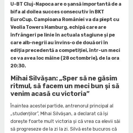
U-BT Cluj-Napoca are o șansă importantă de a
bifa al doilea succes consecutiv în BKT
EuroCup. Campioana României va da piept cu
Veolia Towers Hamburg, echipă care are
înfrângeri pe linie în actuala stagiune și pe
care alb-negrii au învins-o de două ori în
ediția precedentă a competiției, într-un meci
ce va avea loc mâine (28 octombrie), de la ora
20:30.
Mihai Silvășan: „Sper să ne găsim
ritmul, să facem un meci bun și să
venim acasă cu victoria”
Înaintea acestei partide, antrenorul principal al
„studenților”, Mihai Silvășan, a declarat că își
dorește foarte mult victoria și că vrea ca elevii săi
să progreseze de la zi la zi. Silvă este bucuros că