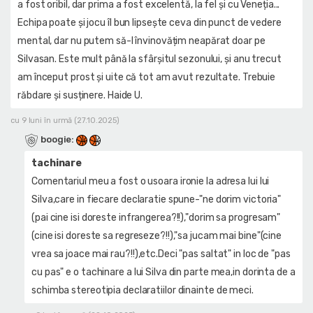
a fost oribil, dar prima a fost excelentă, la fel și cu Veneția...
Echipa poate și jocu îl bun lipsește ceva din punct de vedere
mental, dar nu putem să-l învinovățim neapărat doar pe
Silvasan. Este mult până la sfârșitul sezonului, și anu trecut
am început prost și uite că tot am avut rezultate. Trebuie
răbdare și susținere. Haide U.
cu 9 luni în urmă (27.10.2025)
boogie
:
tachinare
Comentariul meu a fost o usoara ironie la adresa lui lui
Silva,care in fiecare declaratie spune-"ne dorim victoria"
(pai cine isi doreste infrangerea?!!),"dorim sa progresam"
(cine isi doreste sa regreseze?!!),"sa jucam mai bine"(cine
vrea sa joace mai rau?!!),etc.Deci "pas saltat" in loc de "pas
cu pas" e o tachinare a lui Silva din parte mea,in dorinta de a
schimba stereotipia declaratiilor dinainte de meci.