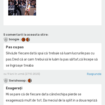
5 comentarii la aceasta stire:
boogie
:
Pas cu pas
Silvă,de fiecare dată spui că trebuie să luam lucrurile pas cu
pas.Cred că ar cam trebui să le luăm la pas săltat,că începe să
se îngroașe treaba
Raspunde
cu 9 luni în urmă (27.10.2025)
Swishooop
:
Exagerați
Mi se pare că de fiecare data când echipa pierde se
exagerează mult de tot. Da meciul de la split in a doua repriză