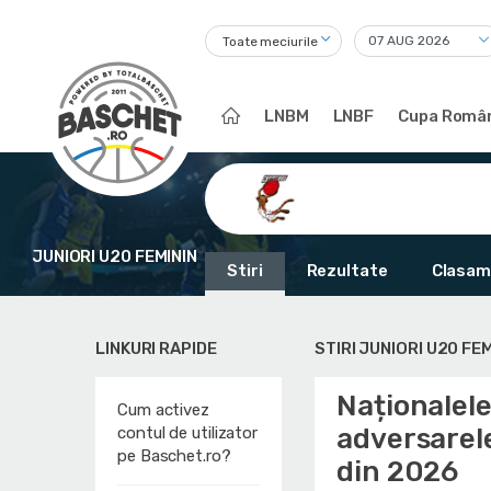
Toate meciurile
LNBM
LNBF
Cupa Român
JUNIORI U20 FEMININ
Stiri
Rezultate
Clasam
LINKURI RAPIDE
STIRI JUNIORI U20 FEM
Naționalele
Cum activez
adversarel
contul de utilizator
pe Baschet.ro?
din 2026