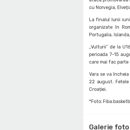
cu Norvegia, Elveți
La finalul lunii i
organizate în Rom
Portugalia, Islanda
„Vulturii” de la U
perioada 7–15 augu
care mai fac parte 
Vara se va încheia 
22 august. Fetele 
Croației.
*Foto: Fiba.basketb
Galerie foto