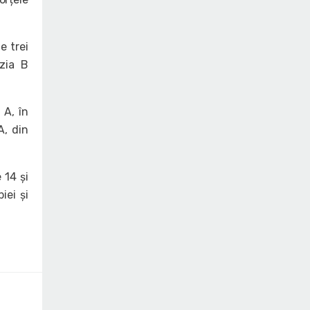
e trei
izia B
 A, în
A, din
 14 și
iei și