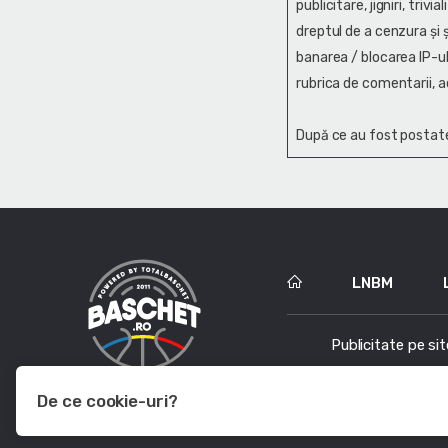
publicitare, jigniri, trivi
dreptul de a cenzura și ş
banarea / blocarea IP-ul
rubrica de comentarii, a
După ce au fost postate
LNBM
Publicitate pe sit
De ce cookie-uri?
Le utilizam pentru a optimiza functionalitatea site-ului web, a