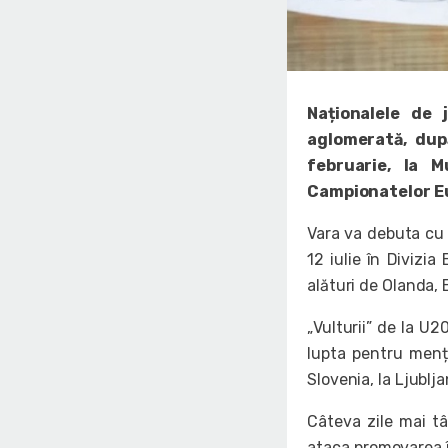
Naționalele de
aglomerată, dup
februarie, la 
Campionatelor Eu
Vara va debuta cu 
12 iulie în Divizia
alături de Olanda, 
„Vulturii” de la U2
lupta pentru mențin
Slovenia, la Ljublja
Câteva zile mai tâ
ataca promovarea în 