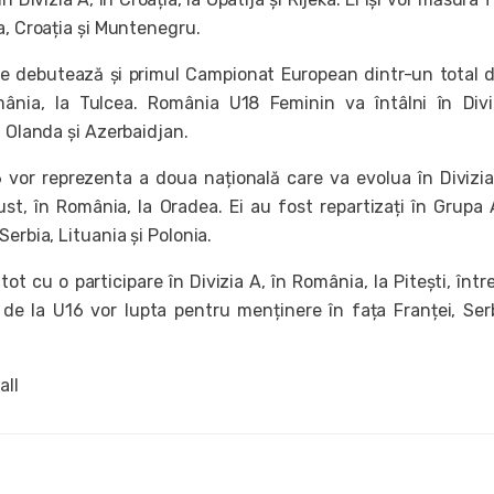
a, Croația și Muntenegru.
unie debutează și primul Campionat European dintr-un total d
ânia, la Tulcea. România U18 Feminin va întâlni în Div
, Olanda și Azerbaidjan.
16 vor reprezenta a doua națională care va evolua în Divizia
st, în România, la Oradea. Ei au fost repartizați în Grupa 
Serbia, Lituania și Polonia.
tot cu o participare în Divizia A, în România, la Pitești, între
de la U16 vor lupta pentru menținere în fața Franței, Serb
all