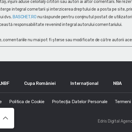
alităţi, injurii aduse celorlalţi cititori sau autori ai altor comentarii. Ne rez
terge integral cometarii și interzicerea dreptului de a posta pe site, pri
ui dvs.
BASCHET.RO
nu răspunde pentru conţinutul postat de utilizatori
ceastă responsabilitate revenind integral autorului comentariului.
, comentariile nu mai pot fi șterse sau modificate de către autorii ace
LNBF
Cupa României
Internațional
NBA
e
Politica de Cookie
Protecția Datelor Personale
Termeni s
Edris Digital Agen