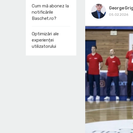
Cum mă abonez la
George Gri
notificările
05.02.2026
Baschet.ro?
Optimizări ale
experienței
utilizatorului