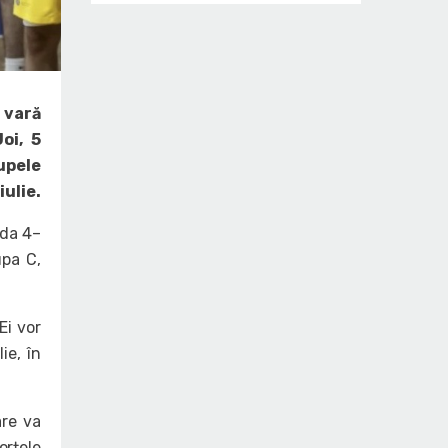
 vară
oi, 5
upele
ulie.
ada 4–
upa C,
Ei vor
ie, în
are va
orțele