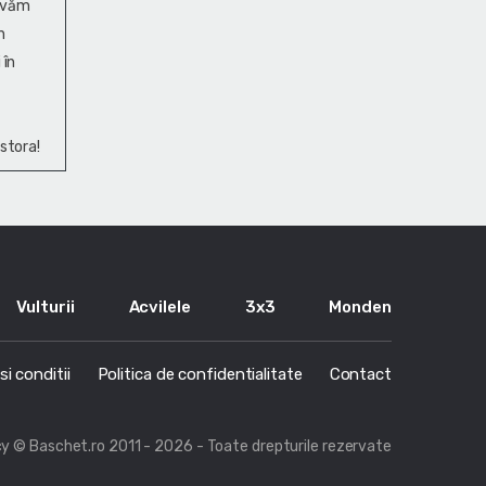
ervăm
n
 în
stora!
Vulturii
Acvilele
3x3
Monden
i conditii
Politica de confidentialitate
Contact
cy
© Baschet.ro 2011 - 2026 - Toate drepturile rezervate