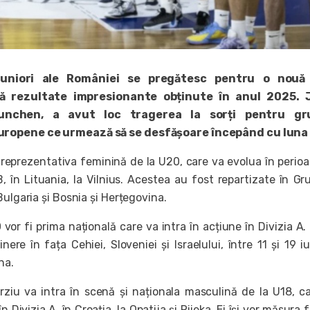
 juniori ale României se pregătesc pentru o nouă
ă rezultate impresionante obținute în anul 2025. J
Munchen, a avut loc tragerea la sorți pentru gr
ropene ce urmează să se desfășoare începând cu luna i
reprezentativa feminină de la U20, care va evolua în perio
 B, în Lituania, la Vilnius. Acestea au fost repartizate în Gr
Bulgaria și Bosnia și Herțegovina.
0 vor fi prima națională care va intra în acțiune în Divizia A. 
ere în fața Cehiei, Sloveniei și Israelului, între 11 și 19 iul
na.
rziu va intra în scenă și naționala masculină de la U18, c
Divizia A, în Croația, la Opatija și Rijeka. Ei își vor măsura f