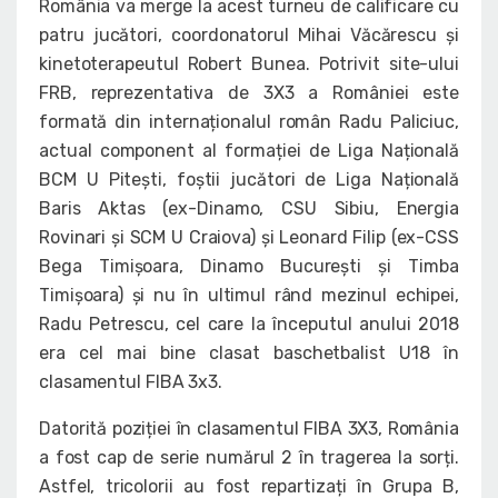
România va merge la acest turneu de calificare cu
patru jucători, coordonatorul Mihai Văcărescu și
kinetoterapeutul Robert Bunea. Potrivit site-ului
FRB, reprezentativa de 3X3 a României este
formată din internaționalul român Radu Paliciuc,
actual component al formației de Liga Națională
BCM U Pitești, foștii jucători de Liga Națională
Baris Aktas (ex-Dinamo, CSU Sibiu, Energia
Rovinari și SCM U Craiova) și Leonard Filip (ex-CSS
Bega Timișoara, Dinamo București și Timba
Timișoara) și nu în ultimul rând mezinul echipei,
Radu Petrescu, cel care la începutul anului 2018
era cel mai bine clasat baschetbalist U18 în
clasamentul FIBA 3x3.
Datorită poziției în clasamentul FIBA 3X3, România
a fost cap de serie numărul 2 în tragerea la sorți.
Astfel, tricolorii au fost repartizați în Grupa B,