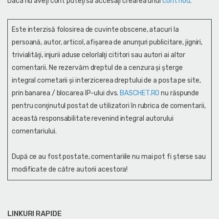
Daca nu aveţi cont puteţi să accesaţi crearea unui
cont nou
.
Este interzisă folosirea de cuvinte obscene, atacuri la
persoană, autor, articol, afişarea de anunţuri publicitare, jigniri,
trivialităţi, injurii aduse celorlalţi cititori sau autori ai altor
comentarii. Ne rezervăm dreptul de a cenzura și şterge
integral cometarii și interzicerea dreptului de a posta pe site,
prin banarea / blocarea IP-ului dvs.
BASCHET.RO
nu răspunde
pentru conţinutul postat de utilizatori în rubrica de comentarii,
această responsabilitate revenind integral autorului
comentariului.
După ce au fost postate, comentariile nu mai pot fi șterse sau
modificate de către autorii acestora!
LINKURI RAPIDE