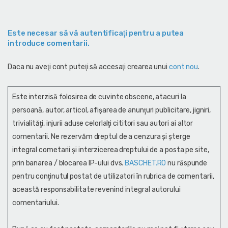
Este necesar să vă autentificaţi pentru a putea
introduce comentarii.
Daca nu aveţi cont puteţi să accesaţi crearea unui
cont nou
.
Este interzisă folosirea de cuvinte obscene, atacuri la
persoană, autor, articol, afişarea de anunţuri publicitare, jigniri,
trivialităţi, injurii aduse celorlalţi cititori sau autori ai altor
comentarii. Ne rezervăm dreptul de a cenzura și şterge
integral cometarii și interzicerea dreptului de a posta pe site,
prin banarea / blocarea IP-ului dvs.
BASCHET.RO
nu răspunde
pentru conţinutul postat de utilizatori în rubrica de comentarii,
această responsabilitate revenind integral autorului
comentariului.