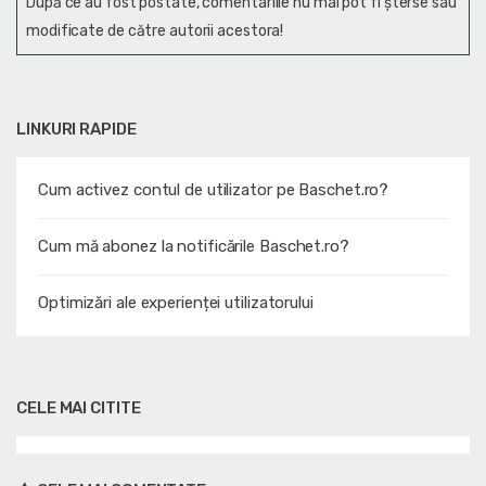
După ce au fost postate, comentariile nu mai pot fi șterse sau
modificate de către autorii acestora!
LINKURI RAPIDE
Cum activez contul de utilizator pe Baschet.ro?
Cum mă abonez la notificările Baschet.ro?
Optimizări ale experienței utilizatorului
CELE MAI CITITE