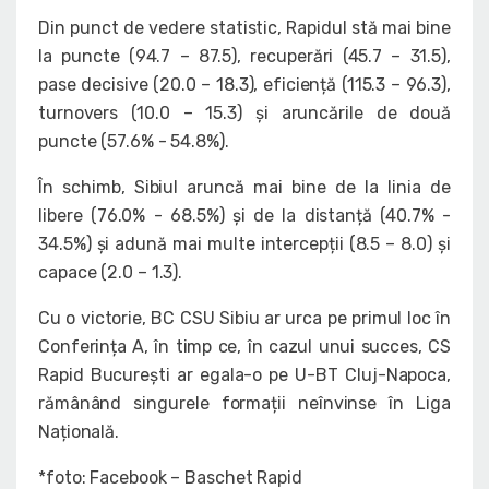
Din punct de vedere statistic, Rapidul stă mai bine
la puncte (94.7 – 87.5), recuperări (45.7 – 31.5),
pase decisive (20.0 – 18.3), eficiență (115.3 – 96.3),
turnovers (10.0 – 15.3) și aruncările de două
puncte (57.6% - 54.8%).
În schimb, Sibiul aruncă mai bine de la linia de
libere (76.0% - 68.5%) și de la distanță (40.7% -
34.5%) și adună mai multe intercepții (8.5 – 8.0) și
capace (2.0 – 1.3).
Cu o victorie, BC CSU Sibiu ar urca pe primul loc în
Conferința A, în timp ce, în cazul unui succes, CS
Rapid București ar egala-o pe U-BT Cluj-Napoca,
rămânând singurele formații neînvinse în Liga
Națională.
*foto: Facebook – Baschet Rapid