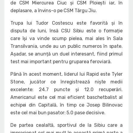
de CSM Miercurea Ciuc și CSM Ploiești iar, în
deplasare, a învins-o pe CSM Târgu Jiu.
Trupa lui Tudor Costescu este favorită și în
disputa de luni, însă CSU Sibiu este o formație
care își va vinde scump pielea, mai ales în Sala
Transilvania, unde au un public numeros în spate.
Așadar, se anunță un duel interesant, fiind primul
test mai important pentru gruparea feroviară.
Până în acest moment, liderul lui Rapid este Tyler
Stone, jucător ce înregistrează niște medii
excelente: 24.7 puncte și 12.0 recuperări.
Americanul este cel mai eficient baschetbalist al
echipei din Capitală, în timp ce Josep Bilinovac
este cel mai bun pasator: 5.0 pase decisive.
De partea cealaltă, sportivul de la Sibiu care a
impresionat cel mai mult în această primă parte a