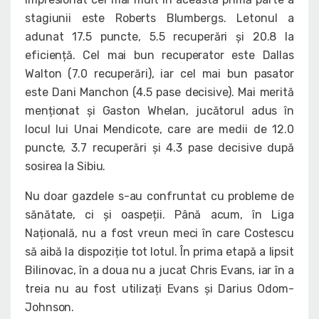
stagiunii este Roberts Blumbergs. Letonul a
adunat 17.5 puncte, 5.5 recuperări și 20.8 la
eficiență. Cel mai bun recuperator este Dallas
Walton (7.0 recuperări), iar cel mai bun pasator
este Dani Manchon (4.5 pase decisive). Mai merită
menționat și Gaston Whelan, jucătorul adus în
locul lui Unai Mendicote, care are medii de 12.0
puncte, 3.7 recuperări și 4.3 pase decisive după
sosirea la Sibiu.
Nu doar gazdele s-au confruntat cu probleme de
sănătate, ci și oaspeții. Până acum, în Liga
Națională, nu a fost vreun meci în care Costescu
să aibă la dispoziție tot lotul. În prima etapă a lipsit
Bilinovac, în a doua nu a jucat Chris Evans, iar în a
treia nu au fost utilizați Evans și Darius Odom-
Johnson.