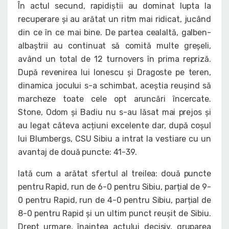
În actul secund, rapidiștii au dominat lupta la
recuperare și au arătat un ritm mai ridicat, jucând
din ce în ce mai bine. De partea cealaltă, galben-
albaștrii au continuat să comită multe greșeli,
având un total de 12 turnovers în prima repriză.
După revenirea lui Ionescu și Dragoste pe teren,
dinamica jocului s-a schimbat, aceștia reușind să
marcheze toate cele opt aruncări încercate.
Stone, Odom și Badiu nu s-au lăsat mai prejos și
au legat câteva acțiuni excelente dar, după coșul
lui Blumbergs, CSU Sibiu a intrat la vestiare cu un
avantaj de două puncte: 41-39.
Iată cum a arătat sfertul al treilea: două puncte
pentru Rapid, run de 6-0 pentru Sibiu, parțial de 9-
0 pentru Rapid, run de 4-0 pentru Sibiu, parțial de
8-0 pentru Rapid și un ultim punct reușit de Sibiu.
Drept urmare, înaintea actului decisiv, gruparea