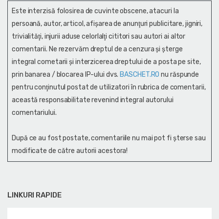
Este interzisă folosirea de cuvinte obscene, atacuri la
persoană, autor, articol, afişarea de anunţuri publicitare, jigniri,
trivialităţi, injurii aduse celorlalţi cititori sau autori ai altor
comentarii. Ne rezervăm dreptul de a cenzura și şterge
integral cometarii și interzicerea dreptului de a posta pe site,
prin banarea / blocarea IP-ului dvs.
BASCHET.RO
nu răspunde
pentru conţinutul postat de utilizatori în rubrica de comentarii,
această responsabilitate revenind integral autorului
comentariului.
După ce au fost postate, comentariile nu mai pot fi șterse sau
modificate de către autorii acestora!
LINKURI RAPIDE