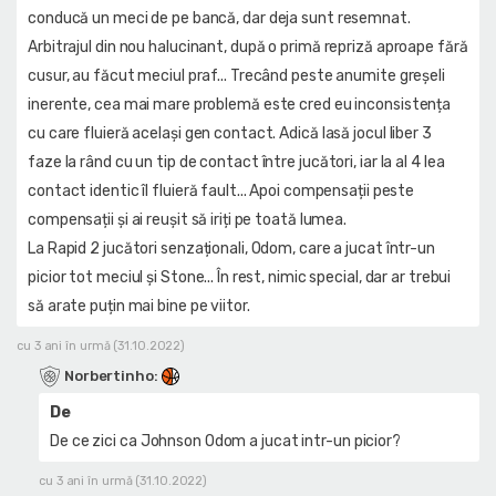
conducă un meci de pe bancă, dar deja sunt resemnat.
Arbitrajul din nou halucinant, după o primă repriză aproape fără
cusur, au făcut meciul praf... Trecând peste anumite greșeli
inerente, cea mai mare problemă este cred eu inconsistența
cu care fluieră același gen contact. Adică lasă jocul liber 3
faze la rând cu un tip de contact între jucători, iar la al 4 lea
contact identic îl fluieră fault... Apoi compensații peste
compensații și ai reușit să iriți pe toată lumea.
La Rapid 2 jucători senzaționali, Odom, care a jucat într-un
picior tot meciul și Stone... În rest, nimic special, dar ar trebui
să arate puțin mai bine pe viitor.
cu 3 ani în urmă (31.10.2022)
Norbertinho
:
De
De ce zici ca Johnson Odom a jucat intr-un picior?
cu 3 ani în urmă (31.10.2022)