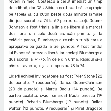
reveni în meci. Costescu a cerut imediat un timp
de odihnă, dar CSU Sibiu a continuat să se apropie
pe tabelă și, cu puțin peste două minute rămase
din joc, scorul era 74 la 69 pentru oaspeți. Odom-
Johnson a fost trimis la linia de libere și a marcat
doar una din cele două aruncări primite și, la
celălalt panou, Blumbergs a reușit o triplă care a
apropiat-o pe gazdă la trei puncte. A fost rândul
lui Evans să rateze o liberă, iar același Blumbergs a
dus scorul la 74-76. În cele din urmă, Rapidul și-a
păstrat avantajul și s-a impus cu 78 la 74.
Liderii echipei învingătoare au fost Tyler Stone (22
de puncte, 7 recuperări), Darius Odom-Johnson
(20 de puncte) și Marcu Badiu (14 puncte). De
partea cealaltă, s-au remarcat Basti Ionescu (19
puncte), Roberts Blumbergs (19 puncte), Dallas
Walton (12 puncte, 9 recuperări) și Mirel Dragoste