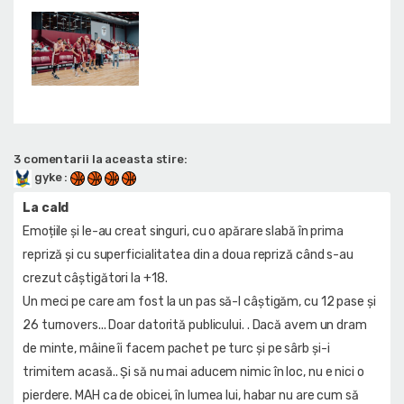
3 comentarii la aceasta stire:
gyke
:
La cald
Emoțiile și le-au creat singuri, cu o apărare slabă în prima
repriză și cu superficialitatea din a doua repriză când s-au
crezut câștigători la +18.
Un meci pe care am fost la un pas să-l câștigăm, cu 12 pase și
26 turnovers... Doar datorită publicului. . Dacă avem un dram
de minte, mâine îi facem pachet pe turc și pe sârb și-i
trimitem acasă.. Și să nu mai aducem nimic în loc, nu e nici o
pierdere. MAH ca de obicei, în lumea lui, habar nu are cum să