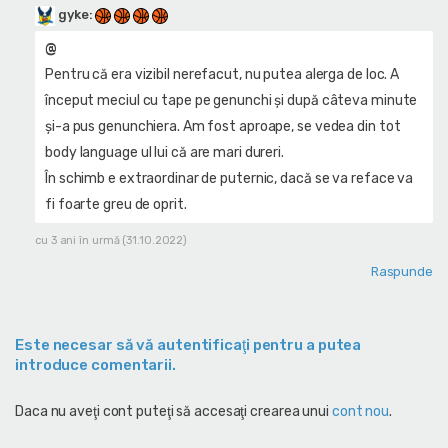
gyke
:
@
Pentru că era vizibil nerefacut, nu putea alerga de loc. A
început meciul cu tape pe genunchi și după câteva minute
și-a pus genunchiera. Am fost aproape, se vedea din tot
body language ul lui că are mari dureri.
În schimb e extraordinar de puternic, dacă se va reface va
fi foarte greu de oprit.
cu 3 ani în urmă (31.10.2022)
Raspunde
Este necesar să vă autentificaţi pentru a putea
introduce comentarii.
Daca nu aveţi cont puteţi să accesaţi crearea unui
cont nou
.