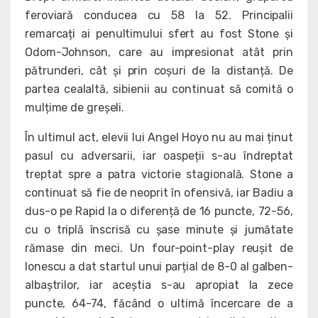
feroviară conducea cu 58 la 52. Principalii
remarcați ai penultimului sfert au fost Stone și
Odom-Johnson, care au impresionat atât prin
pătrunderi, cât și prin coșuri de la distanță. De
partea cealaltă, sibienii au continuat să comită o
mulțime de greșeli.
În ultimul act, elevii lui Angel Hoyo nu au mai ținut
pasul cu adversarii, iar oaspeții s-au îndreptat
treptat spre a patra victorie stagională. Stone a
continuat să fie de neoprit în ofensivă, iar Badiu a
dus-o pe Rapid la o diferență de 16 puncte, 72-56,
cu o triplă înscrisă cu șase minute și jumătate
rămase din meci. Un four-point-play reușit de
Ionescu a dat startul unui parțial de 8-0 al galben-
albaștrilor, iar aceștia s-au apropiat la zece
puncte, 64-74, făcând o ultimă încercare de a