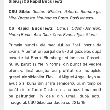
Sibiu și CS Rapid București.
CSU Sibiu:
Gaston Whelan, Roberts Blumbergs,
Mirel Dragoste, Mouhamed Barro, Basti Ionescu
CS Rapid București:
Darius Odom-Johnson,
Marcu Badiu, Alex Olah, Chris Evans, Tyler Stone
Primele puncte ale meciului au fost înscris de
Evans. A urmat un parțial de 8-0 al gazdelor, după
coșurile lui Barro, Blumbergs și Ionescu. Oaspeții
nu au părut să fie în formă, din punct de vedere
ofensiv, însă aceștia au profitat de multiplele
greșeli ale sibienilor. Elevii lui Miguel Angel Hoyo au
avut o zi bună din afara semicercului, în timp ce
jucătorii lui Tudor Costescu s-au bazat mai mult
pe pătrunderi. În cele din urmă, după actul
inaugural, CSU Sibiu conducea cu 22 la 18.