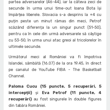
partea adversarelor (46-44), iar la câteva zeci de
secunde în urma unui time-out Ioana Bota își
împărțea liberele. Slovacia s-a desprins la +4 cu
puțin peste un minut rămas din meci, Petrof
scăzând diferența la un singur punct (51-50),
pentru ca în cele din urmă adversarele să câștige
cu 53-50, în urma unui atac greoi al tricolorelor în
ultimele secunde.
Următorul meci al României va fi împotriva
Islandei, sâmbătă (16.07) de la ora 19.45, în direct
pe canalul de YouTube FIBA - The Basketball
Channel.
Paloma Cucu (15 puncte, 5 recuperări, 5
intercepții)
și
Eva Petrof (11 puncte, 4
recuperări)
au fost singurele în double figures
din tabăra României.