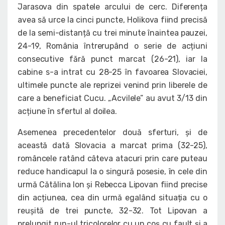
Jarasova din spatele arcului de cerc. Diferența
avea să urce la cinci puncte, Holikova fiind precisă
de la semi-distanță cu trei minute înaintea pauzei,
24-19, România întrerupând o serie de acțiuni
consecutive fără punct marcat (26-21), iar la
cabine s-a intrat cu 28-25 în favoarea Slovaciei,
ultimele puncte ale reprizei venind prin liberele de
care a beneficiat Cucu. „Acvilele” au avut 3/13 din
acțiune în sfertul al doilea.
Asemenea precedentelor două sferturi, și de
această dată Slovacia a marcat prima (32-25),
româncele ratând câteva atacuri prin care puteau
reduce handicapul la o singură posesie, în cele din
urmă Cătălina Ion și Rebecca Lipovan fiind precise
din acțiunea, cea din urmă egalând situația cu o
reușită de trei puncte, 32-32. Tot Lipovan a
prelungit run-ul tricolorelor cu un coș cu fault și a