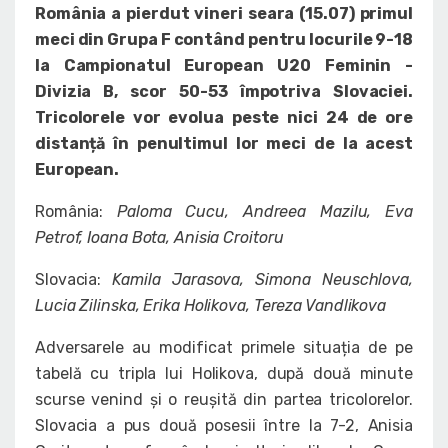
România a pierdut vineri seara (15.07) primul
meci din Grupa F contând pentru locurile 9-18
la Campionatul European U20 Feminin -
Divizia B, scor 50-53 împotriva Slovaciei.
Tricolorele vor evolua peste nici 24 de ore
distanță în penultimul lor meci de la acest
European.
România:
Paloma Cucu, Andreea Mazilu, Eva
Petrof, Ioana Bota, Anisia Croitoru
Slovacia:
Kamila Jarasova, Simona Neuschlova,
Lucia Zilinska, Erika Holikova, Tereza Vandlikova
Adversarele au modificat primele situația de pe
tabelă cu tripla lui Holikova, după două minute
scurse venind și o reușită din partea tricolorelor.
Slovacia a pus două posesii între la 7-2, Anisia