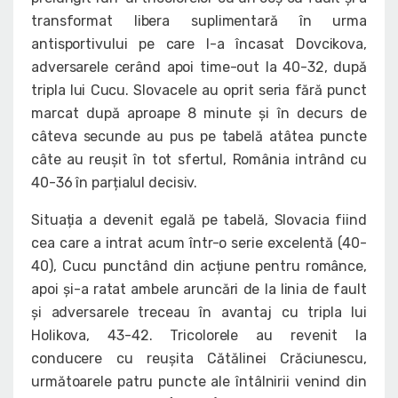
transformat libera suplimentară în urma
antisportivului pe care l-a încasat Dovcikova,
adversarele cerând apoi time-out la 40-32, după
tripla lui Cucu. Slovacele au oprit seria fără punct
marcat după aproape 8 minute și în decurs de
câteva secunde au pus pe tabelă atâtea puncte
câte au reușit în tot sfertul, România intrând cu
40-36 în parțialul decisiv.
Situația a devenit egală pe tabelă, Slovacia fiind
cea care a intrat acum într-o serie excelentă (40-
40), Cucu punctând din acțiune pentru românce,
apoi și-a ratat ambele aruncări de la linia de fault
și adversarele treceau în avantaj cu tripla lui
Holikova, 43-42. Tricolorele au revenit la
conducere cu reușita Cătălinei Crăciunescu,
următoarele patru puncte ale întâlnirii venind din