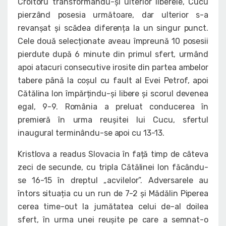
Croitoru transformându-și ulterior liberele, Cucu
pierzând posesia următoare, dar ulterior s-a
revanșat și scădea diferența la un singur punct.
Cele două selecționate aveau împreună 10 posesii
pierdute după 6 minute din primul sfert, urmând
apoi atacuri consecutive irosite din partea ambelor
tabere până la coșul cu fault al Evei Petrof, apoi
Cătălina Ion împărțindu-și libere și scorul devenea
egal, 9-9. România a preluat conducerea în
premieră în urma reușitei lui Cucu, sfertul
inaugural terminându-se apoi cu 13-13.
Kristlova a readus Slovacia în față timp de câteva
zeci de secunde, cu tripla Cătălinei Ion făcându-
se 16-15 în dreptul „acvilelor”. Adversarele au
întors situația cu un run de 7-2 și Mădălin Piperea
cerea time-out la jumătatea celui de-al doilea
sfert, în urma unei reușite pe care a semnat-o