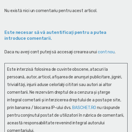
Nu există nici un comentariu pentru acest articol.
Este necesar să vă autentificaţi pentru a putea
introduce comentarii.
Daca nu aveţi cont puteţi să accesaţi crearea unui
cont nou
.
Este interzisă folosirea de cuvinte obscene, atacuri la
persoană, autor, articol, afişarea de anunţuri publicitare, jigniri,
trivialităţi, injurii aduse celorlalţi cititori sau autori ai altor
comentarii. Ne rezervăm dreptul de a cenzura și şterge
integral cometarii și interzicerea dreptului de a posta pe site,
prin banarea / blocarea IP-ului dvs.
BASCHET.RO
nu răspunde
pentru conţinutul postat de utilizatori în rubrica de comentarii,
această responsabilitate revenind integral autorului
comentariului.