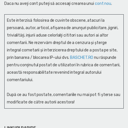
Daca nu aveţi cont puteţi să accesaţi crearea unui
cont nou
.
Este interzisă folosirea de cuvinte obscene, atacuri la
persoană, autor, articol, afişarea de anunţuri publicitare, jigniri,
trivialităţi, injurii aduse celorlalţi cititori sau autori ai altor
comentarii. Ne rezervăm dreptul de a cenzura și şterge
integral cometarii și interzicerea dreptului de a posta pe site,
prin banarea / blocarea IP-ului dvs.
BASCHET.RO
nu răspunde
pentru conţinutul postat de utilizatori în rubrica de comentarii,
această responsabilitate revenind integral autorului
comentariului.
După ce au fost postate, comentariile nu mai pot fi șterse sau
modificate de către autorii acestora!
LINKURI RAPIDE