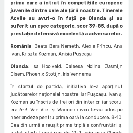
prima care a intrat în competițiile europene
juvenile dintre cele ale țării noastre. Tinerele
Acvile au avut-o în față pe Olanda și au
suferit un eșec categoric, scor 39-85, după o
prestație defensivă excelentă a adversarelor.
România
: Beata Bara Nemeth, Alexia Frîncu, Ana
Ivan, Kriszta Kozman, Anisia Pușcașu
Olanda
: Isa Hooiveld, Jaleesa Molina, Jasmijn
Olsem, Phoenix Stotijn, Iris Vennema
În startul de partidă, inițiativa le-a aparținut
jucătoarelor naționalei noastre, iar Pușcașu, Ivan și
Kozman au înscris de trei ori din interior, iar scorul
era 6-3. Van Vliet și Warmenhoven le-au adus pe
neerlandeze pentru prima oară la conducere, 8-10.
Cea din urmă a reușit prima triplă a confruntării și
a dat startul unui run de 19-2, prin care Olanda