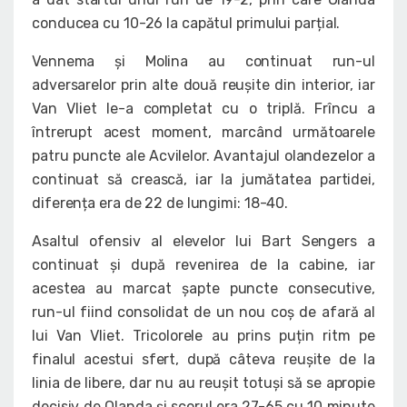
conducea cu 10-26 la capătul primului parțial.
Vennema și Molina au continuat run-ul
adversarelor prin alte două reușite din interior, iar
Van Vliet le-a completat cu o triplă. Frîncu a
întrerupt acest moment, marcând următoarele
patru puncte ale Acvilelor. Avantajul olandezelor a
continuat să crească, iar la jumătatea partidei,
diferența era de 22 de lungimi: 18-40.
Asaltul ofensiv al elevelor lui Bart Sengers a
continuat și după revenirea de la cabine, iar
acestea au marcat șapte puncte consecutive,
run-ul fiind consolidat de un nou coș de afară al
lui Van Vliet. Tricolorele au prins puțin ritm pe
finalul acestui sfert, după câteva reușite de la
linia de libere, dar nu au reușit totuși să se apropie
decisiv de Olanda și scorul era 27-65 cu 10 minute