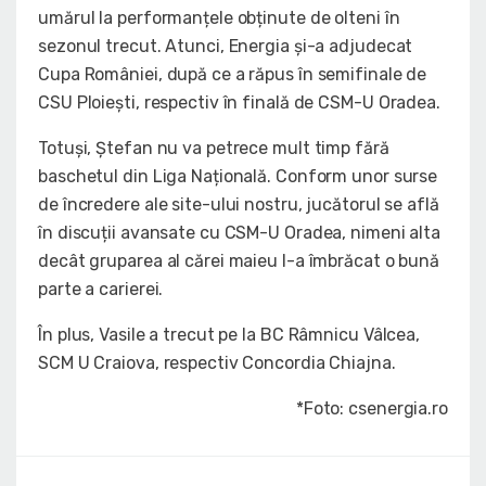
umărul la performanțele obținute de olteni în
sezonul trecut. Atunci, Energia și-a adjudecat
Cupa României, după ce a răpus în semifinale de
CSU Ploiești, respectiv în finală de CSM-U Oradea.
Totuși, Ștefan nu va petrece mult timp fără
baschetul din Liga Națională. Conform unor surse
de încredere ale site-ului nostru, jucătorul se află
în discuții avansate cu CSM-U Oradea, nimeni alta
decât gruparea al cărei maieu l-a îmbrăcat o bună
parte a carierei.
În plus, Vasile a trecut pe la BC Râmnicu Vâlcea,
SCM U Craiova, respectiv Concordia Chiajna.
*Foto: csenergia.ro