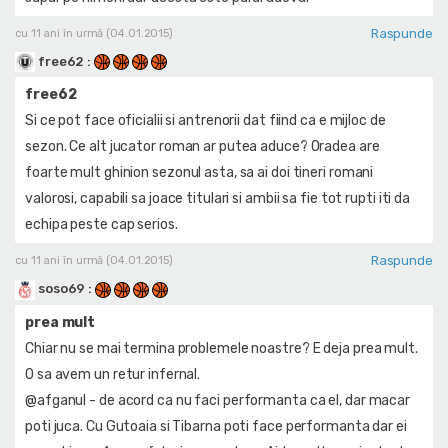
Raspunde
cu 11 ani în urmă (04.01.2015)
free62
:
free62
Si ce pot face oficialii si antrenorii dat fiind ca e mijloc de
sezon. Ce alt jucator roman ar putea aduce? Oradea are
foarte mult ghinion sezonul asta, sa ai doi tineri romani
valorosi, capabili sa joace titulari si ambii sa fie tot rupti iti da
echipa peste cap serios.
Raspunde
cu 11 ani în urmă (04.01.2015)
soso69
:
prea mult
Chiar nu se mai termina problemele noastre? E deja prea mult.
O sa avem un retur infernal.
@afganul - de acord ca nu faci performanta ca el, dar macar
poti juca. Cu Gutoaia si Tibarna poti face performanta dar ei