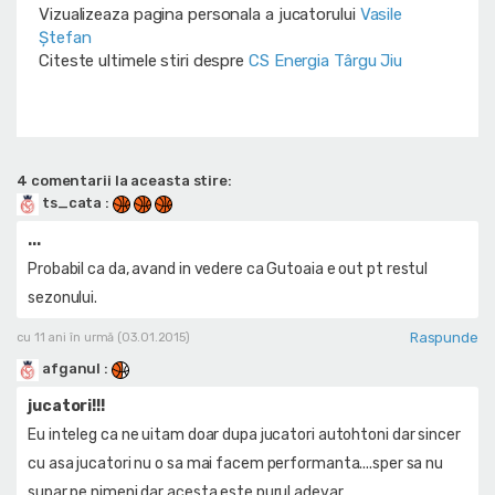
Vizualizeaza pagina personala a jucatorului
Vasile
Ștefan
Citeste ultimele stiri despre
CS Energia Târgu Jiu
4 comentarii la aceasta stire:
ts_cata
:
...
Probabil ca da, avand in vedere ca Gutoaia e out pt restul
sezonului.
Raspunde
cu 11 ani în urmă (03.01.2015)
afganul
:
jucatori!!!
Eu inteleg ca ne uitam doar dupa jucatori autohtoni dar sincer
cu asa jucatori nu o sa mai facem performanta....sper sa nu
supar pe nimeni dar acesta este purul adevar