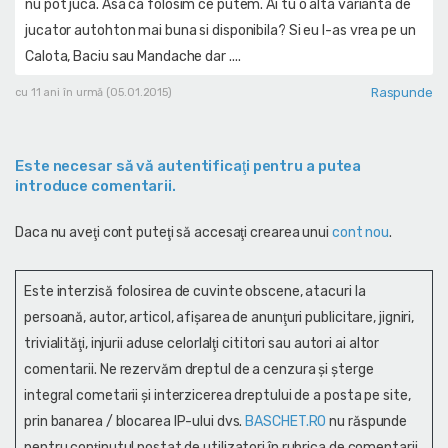
nu pot juca. Asa ca folosim ce putem. Ai tu o alta varianta de
jucator autohton mai buna si disponibila? Si eu l-as vrea pe un
Calota, Baciu sau Mandache dar ....
Raspunde
cu 11 ani în urmă (05.01.2015)
Este necesar să vă autentificaţi pentru a putea
introduce comentarii.
Daca nu aveţi cont puteţi să accesaţi crearea unui
cont nou
.
Este interzisă folosirea de cuvinte obscene, atacuri la
persoană, autor, articol, afişarea de anunţuri publicitare, jigniri,
trivialităţi, injurii aduse celorlalţi cititori sau autori ai altor
comentarii. Ne rezervăm dreptul de a cenzura și şterge
integral cometarii și interzicerea dreptului de a posta pe site,
prin banarea / blocarea IP-ului dvs.
BASCHET.RO
nu răspunde
pentru conţinutul postat de utilizatori în rubrica de comentarii,