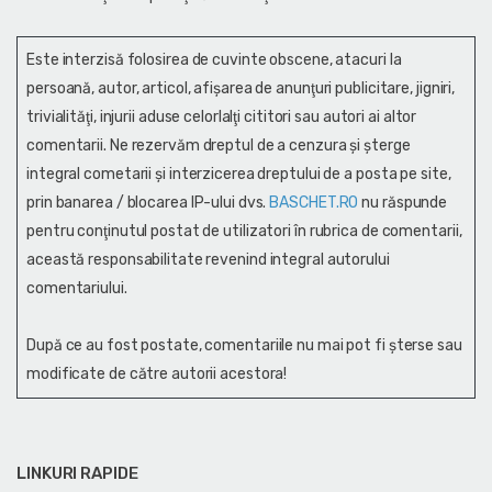
Este interzisă folosirea de cuvinte obscene, atacuri la
persoană, autor, articol, afişarea de anunţuri publicitare, jigniri,
trivialităţi, injurii aduse celorlalţi cititori sau autori ai altor
comentarii. Ne rezervăm dreptul de a cenzura și şterge
integral cometarii și interzicerea dreptului de a posta pe site,
prin banarea / blocarea IP-ului dvs.
BASCHET.RO
nu răspunde
pentru conţinutul postat de utilizatori în rubrica de comentarii,
această responsabilitate revenind integral autorului
comentariului.
După ce au fost postate, comentariile nu mai pot fi șterse sau
modificate de către autorii acestora!
LINKURI RAPIDE