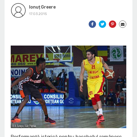
Ionuț Greere
17.03.2015
Performanță istorică pentru baschetul românesc.