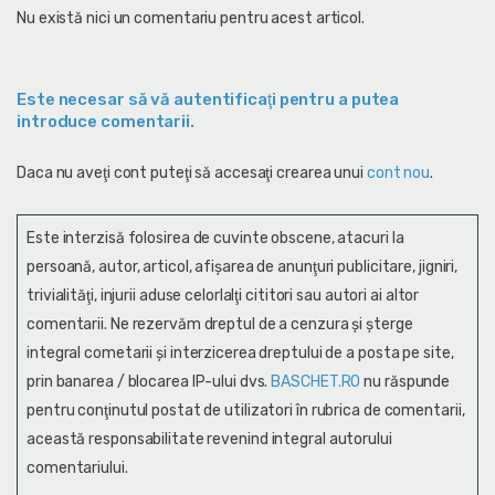
Nu există nici un comentariu pentru acest articol.
Este necesar să vă autentificaţi pentru a putea
introduce comentarii.
Daca nu aveţi cont puteţi să accesaţi crearea unui
cont nou
.
Este interzisă folosirea de cuvinte obscene, atacuri la
persoană, autor, articol, afişarea de anunţuri publicitare, jigniri,
trivialităţi, injurii aduse celorlalţi cititori sau autori ai altor
comentarii. Ne rezervăm dreptul de a cenzura și şterge
integral cometarii și interzicerea dreptului de a posta pe site,
prin banarea / blocarea IP-ului dvs.
BASCHET.RO
nu răspunde
pentru conţinutul postat de utilizatori în rubrica de comentarii,
această responsabilitate revenind integral autorului
comentariului.