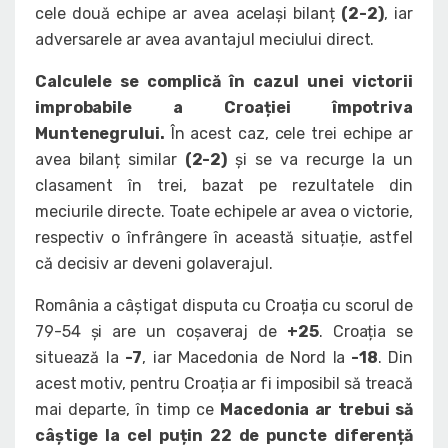
cele două echipe ar avea același bilanț
(2-2)
, iar
adversarele ar avea avantajul meciului direct.
Calculele se complică în cazul unei victorii
improbabile a Croației împotriva
Muntenegrului.
În acest caz, cele trei echipe ar
avea bilanț similar
(2-2)
și se va recurge la un
clasament în trei, bazat pe rezultatele din
meciurile directe. Toate echipele ar avea o victorie,
respectiv o înfrângere în această situație, astfel
că decisiv ar deveni golaverajul.
România a câștigat disputa cu Croația cu scorul de
79-54 și are un coșaveraj de
+25
. Croația se
situează la
-7
, iar Macedonia de Nord la
-18
. Din
acest motiv, pentru Croația ar fi imposibil să treacă
mai departe, în timp ce
Macedonia ar trebui să
câștige la cel puțin 22 de puncte diferență