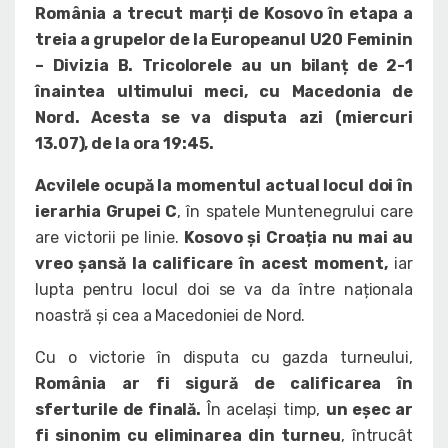
România a trecut marți de Kosovo în etapa a
treia a grupelor de la Europeanul U20 Feminin
– Divizia B. Tricolorele au un bilanț de 2-1
înaintea ultimului meci, cu Macedonia de
Nord. Acesta se va disputa azi (miercuri
13.07), de la ora 19:45.
Acvilele ocupă la momentul actual locul doi în
ierarhia Grupei C
, în spatele Muntenegrului care
are victorii pe linie.
Kosovo și Croația nu mai au
vreo șansă la calificare în acest moment,
iar
lupta pentru locul doi se va da între naționala
noastră și cea a Macedoniei de Nord.
Cu o victorie în disputa cu gazda turneului,
România ar fi sigură de calificarea în
sferturile de finală.
În același timp,
un eșec ar
fi sinonim cu eliminarea din turneu
, întrucât