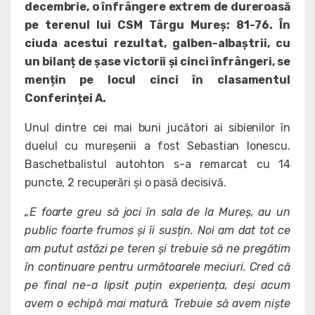
decembrie, o înfrângere extrem de dureroasă
pe terenul lui CSM Târgu Mureș: 81-76. În
ciuda acestui rezultat, galben-albaștrii, cu
un bilanț de șase victorii și cinci înfrângeri, se
mențin pe locul cinci în clasamentul
Conferinței A.
Unul dintre cei mai buni jucători ai sibienilor în
duelul cu mureșenii a fost Sebastian Ionescu.
Baschetbalistul autohton s-a remarcat cu 14
puncte, 2 recuperări și o pasă decisivă.
„E foarte greu să joci în sala de la Mureș, au un
public foarte frumos și îi susțin. Noi am dat tot ce
am putut astăzi pe teren și trebuie să ne pregătim
în continuare pentru următoarele meciuri. Cred că
pe final ne-a lipsit puțin experiența, deși acum
avem o echipă mai matură. Trebuie să avem niște