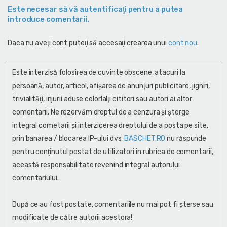
Este necesar să vă autentificaţi pentru a putea
introduce comentarii.
Daca nu aveţi cont puteţi să accesaţi crearea unui
cont nou
.
Este interzisă folosirea de cuvinte obscene, atacuri la
persoană, autor, articol, afişarea de anunţuri publicitare, jigniri,
trivialităţi, injurii aduse celorlalţi cititori sau autori ai altor
comentarii. Ne rezervăm dreptul de a cenzura și şterge
integral cometarii și interzicerea dreptului de a posta pe site,
prin banarea / blocarea IP-ului dvs.
BASCHET.RO
nu răspunde
pentru conţinutul postat de utilizatori în rubrica de comentarii,
această responsabilitate revenind integral autorului
comentariului.
După ce au fost postate, comentariile nu mai pot fi șterse sau
modificate de către autorii acestora!