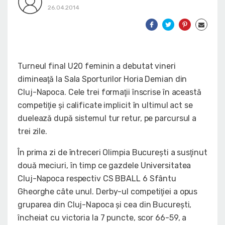
26.04.2014
Turneul final U20 feminin a debutat vineri
dimineaţă la Sala Sporturilor Horia Demian din
Cluj-Napoca. Cele trei formaţii înscrise în această
competiţie şi calificate implicit în ultimul act se
duelează după sistemul tur retur, pe parcursul a
trei zile.
În prima zi de întreceri Olimpia Bucureşti a susţinut
două meciuri, în timp ce gazdele Universitatea
Cluj-Napoca respectiv CS BBALL 6 Sfântu
Gheorghe câte unul. Derby-ul competiţiei a opus
gruparea din Cluj-Napoca şi cea din Bucureşti,
încheiat cu victoria la 7 puncte, scor 66-59, a