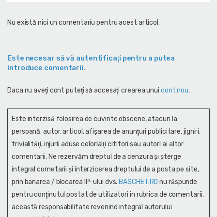
Nu există nici un comentariu pentru acest articol.
Este necesar să vă autentificaţi pentru a putea
introduce comentarii.
Daca nu aveţi cont puteţi să accesaţi crearea unui
cont nou
.
Este interzisă folosirea de cuvinte obscene, atacuri la
persoană, autor, articol, afişarea de anunţuri publicitare, jigniri,
trivialităţi, injurii aduse celorlalţi cititori sau autori ai altor
comentarii. Ne rezervăm dreptul de a cenzura și şterge
integral cometarii și interzicerea dreptului de a posta pe site,
prin banarea / blocarea IP-ului dvs.
BASCHET.RO
nu răspunde
pentru conţinutul postat de utilizatori în rubrica de comentarii,
această responsabilitate revenind integral autorului