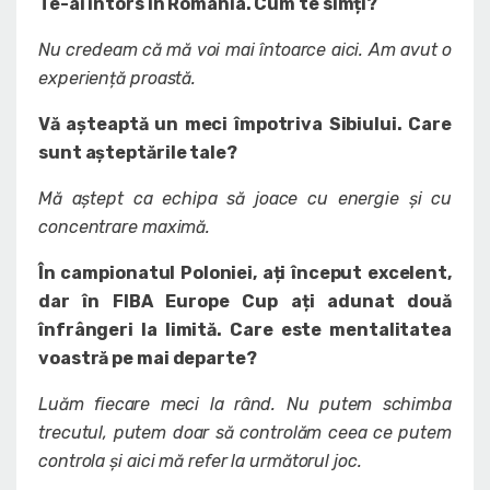
Te-ai întors în România. Cum te simți?
Nu credeam că mă voi mai întoarce aici. Am avut o
experiență proastă.
Vă așteaptă un meci împotriva Sibiului. Care
sunt așteptările tale?
Mă aștept ca echipa să joace cu energie și cu
concentrare maximă.
În campionatul Poloniei, ați început excelent,
dar în FIBA Europe Cup ați adunat două
înfrângeri la limită. Care este mentalitatea
voastră pe mai departe?
Luăm fiecare meci la rând. Nu putem schimba
trecutul, putem doar să controlăm ceea ce putem
controla și aici mă refer la următorul joc.