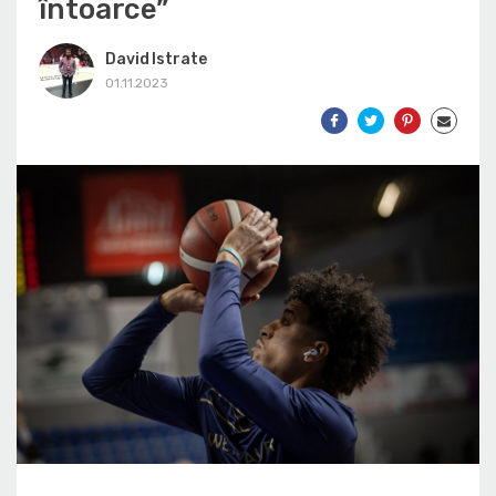
întoarce”
David Istrate
01.11.2023