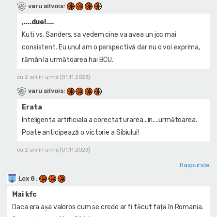
varu silvois
:
,....duel....
Kuti vs. Sanders, sa vedem cine va avea un joc mai
consistent. Eu unul am o perspectivă dar nu o voi exprima,
rămân la următoarea hai BCU.
cu 2 ani în urmă (01.11.2023)
varu silvois
:
Erata
Inteligenta artificiala a corectat urarea...in....următoarea.
Poate anticipează o victorie a Sibiului!
cu 2 ani în urmă (01.11.2023)
Raspunde
Lex 8
:
Mai kfc
Daca era așa valoros cum se crede ar fi făcut față în Romania.