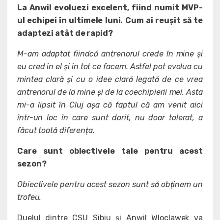
La Anwil evoluezi excelent, fiind numit MVP-
ul echipei în ultimele luni. Cum ai reușit să te
adaptezi atât de rapid?
M-am adaptat fiindcă antrenorul crede în mine și
eu cred în el și în tot ce facem. Astfel pot evolua cu
mintea clară și cu o idee clară legată de ce vrea
antrenorul de la mine și de la coechipierii mei. Asta
mi-a lipsit în Cluj așa că faptul că am venit aici
într-un loc în care sunt dorit, nu doar tolerat, a
făcut toată diferența
.
Care sunt obiectivele tale pentru acest
sezon?
Obiectivele pentru acest sezon sunt să obținem un
trofeu.
Duelul dintre CSU Sibiu și Anwil Wloclawek va