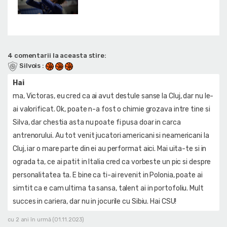
4 comentarii la aceasta stire:
Silvois
:
Hai
ma, Victoras, eu cred ca ai avut destule sanse la Cluj, dar nu le-
ai valorificat. Ok, poate n-a fost o chimie grozava intre tine si
Silva, dar chestia asta nu poate fi pusa doar in carca
antrenorului. Au tot venit jucatori americani si neamericani la
Cluj, iar o mare parte din ei au performat aici. Mai uita-te si in
ograda ta, ce ai patit in Italia cred ca vorbeste un pic si despre
personalitatea ta. E bine ca ti-ai revenit in Polonia, poate ai
simtit ca e cam ultima ta sansa, talent ai in portofoliu. Mult
succes in cariera, dar nu in jocurile cu Sibiu. Hai CSU!
cu 2 ani în urmă (01.11.2023)