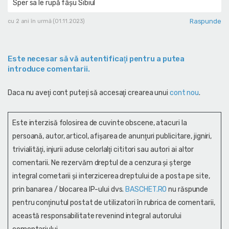
Sper sa le rupă fâșu Sibiul
Raspunde
cu 2 ani în urmă (01.11.2023)
Este necesar să vă autentificaţi pentru a putea
introduce comentarii.
Daca nu aveţi cont puteţi să accesaţi crearea unui
cont nou
.
Este interzisă folosirea de cuvinte obscene, atacuri la
persoană, autor, articol, afişarea de anunţuri publicitare, jigniri,
trivialităţi, injurii aduse celorlalţi cititori sau autori ai altor
comentarii. Ne rezervăm dreptul de a cenzura și şterge
integral cometarii și interzicerea dreptului de a posta pe site,
prin banarea / blocarea IP-ului dvs.
BASCHET.RO
nu răspunde
pentru conţinutul postat de utilizatori în rubrica de comentarii,
această responsabilitate revenind integral autorului