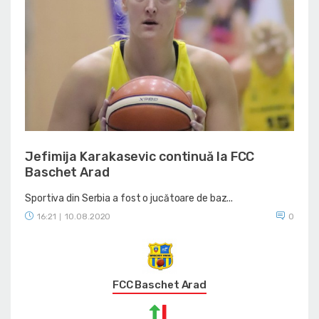
Jefimija Karakasevic continuă la FCC
Baschet Arad
Sportiva din Serbia a fost o jucătoare de baz...
16:21
10.08.2020
0
|
FCC Baschet Arad