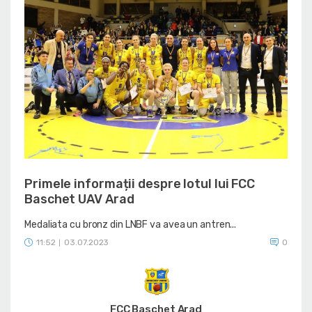
Primele informații despre lotul lui FCC
Baschet UAV Arad
Medaliata cu bronz din LNBF va avea un antren...
11:52
03.07.2023
0
|
FCC Baschet Arad