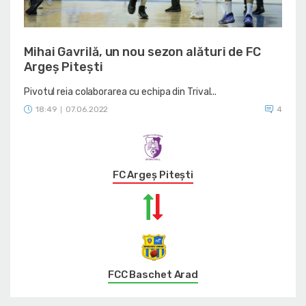
Mihai Gavrilă, un nou sezon alături de FC
Argeș Pitești
Pivotul reia colaborarea cu echipa din Trival...
18:49
07.06.2022
4
|
FC Argeș Pitești
FCC Baschet Arad