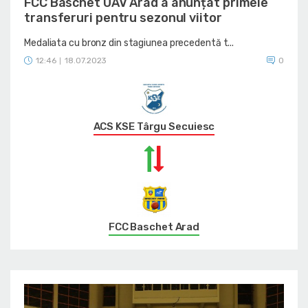
FCC Baschet UAV Arad a anunțat primele
transferuri pentru sezonul viitor
Medaliata cu bronz din stagiunea precedentă t...
12:46
18.07.2023
0
|
ACS KSE Târgu Secuiesc
FCC Baschet Arad