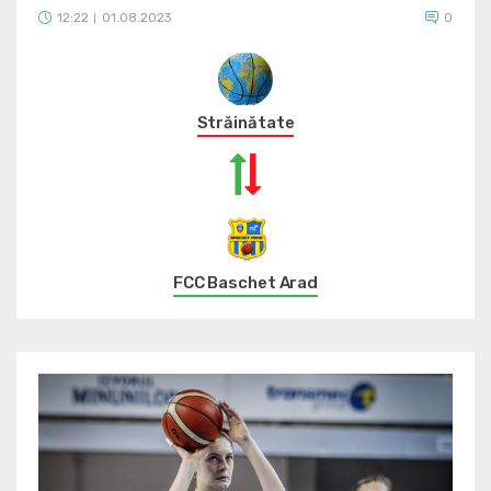
12:22
01.08.2023
0
|
Străinătate
FCC Baschet Arad