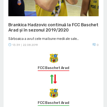
Brankica Hadzovic continuă la FCC Baschet
Arad și în sezonul 2019/2020
Sârboaica a avut cele mai bune medii ale sale...
13:39
22.08.2019
0
|
FCC Baschet Arad
FCC Baschet Arad