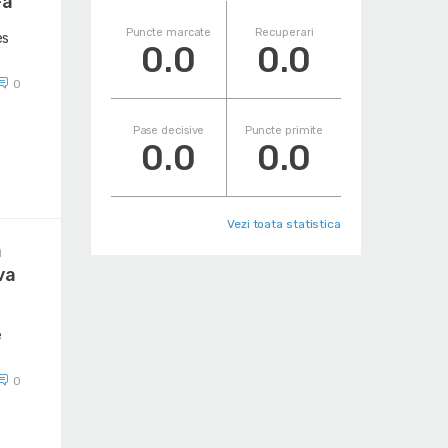
-a
Puncte marcate
Recuperari
es
0.0
0.0
0
Pase decisive
Puncte primite
0.0
0.0
Vezi toata statistica
a
va
e
0