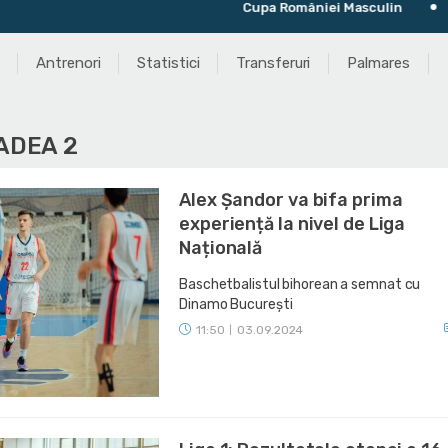
Cupa României Masculin
Ultimul meci: 
Antrenori
Statistici
Transferuri
Palmares
ADEA 2
Alex Șandor va bifa prima
experiență la nivel de Liga
Națională
Baschetbalistul bihorean a semnat cu
Dinamo București
11:50
03.09.2024
|