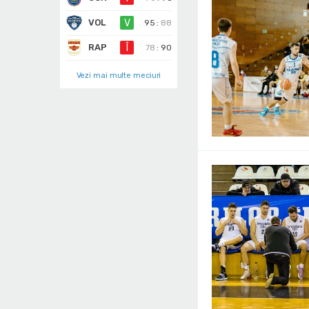
VOL
V
95
:
88
RAP
Î
78
:
90
Vezi mai multe meciuri