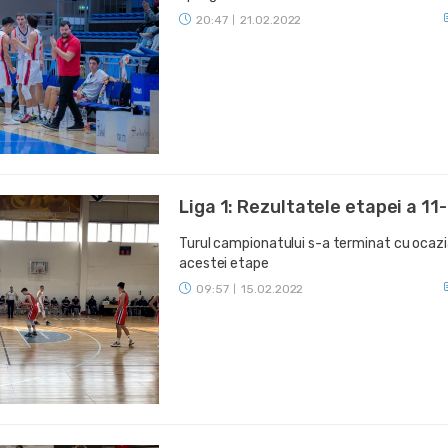
20:47
21.02.2022
|
Liga 1: Rezultatele etapei a 11
Turul campionatului s-a terminat cu ocaz
acestei etape
09:57
15.02.2022
|