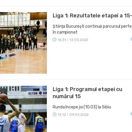
Liga 1: Rezultatele etapei a 15
Știința București continuă parcursul perf
în campionat
16:31
13.03.2022
|
Liga 1: Programul etapei cu
numărul 15
Runda începe joi (10.03) la Sibiu
13:12
09.03.2022
|