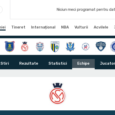
Niciun meci programat pentru dat
iei
Tineret
Internațional
NBA
Vulturii
Acvilele
Stiri
Rezultate
Statistici
Echipe
Jucator