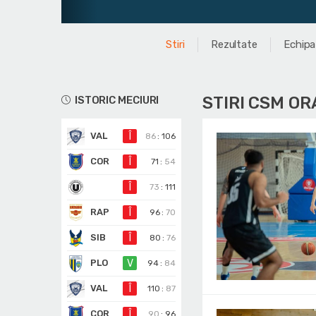
Stiri
Rezultate
Echipa
STIRI CSM OR
ISTORIC MECIURI
VAL
Î
86
:
106
COR
Î
71
:
54
Î
73
:
111
RAP
Î
96
:
70
SIB
Î
80
:
76
PLO
V
94
:
84
VAL
Î
110
:
87
COR
Î
90
:
96