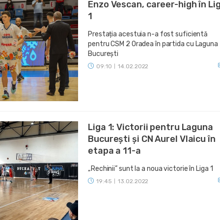
Enzo Vescan, career-high în Li
1
Prestația acestuia n-a fost suficientă
pentru CSM 2 Oradea în partida cu Laguna
București
09:10
14.02.2022
|
Liga 1: Victorii pentru Laguna
București și CN Aurel Vlaicu în
etapa a 11-a
„Rechinii” sunt la a noua victorie în Liga 1
19:45
13.02.2022
|