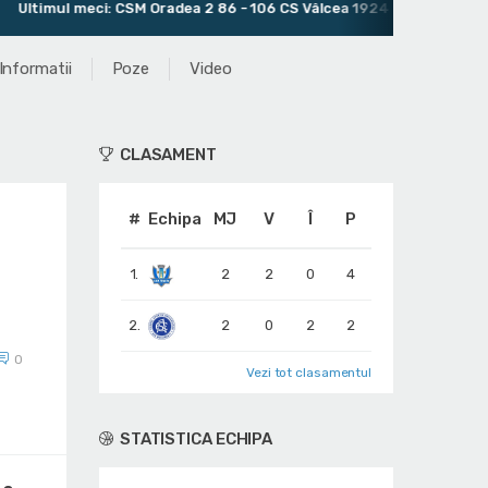
CSM Oradea 2 86 - 106 CS Vâlcea 1924 2
Antrenor: Dávid Kars
Informatii
Poze
Video
CLASAMENT
#
Echipa
MJ
V
Î
P
1.
2
2
0
4
2.
2
0
2
2
0
Vezi tot clasamentul
STATISTICA ECHIPA