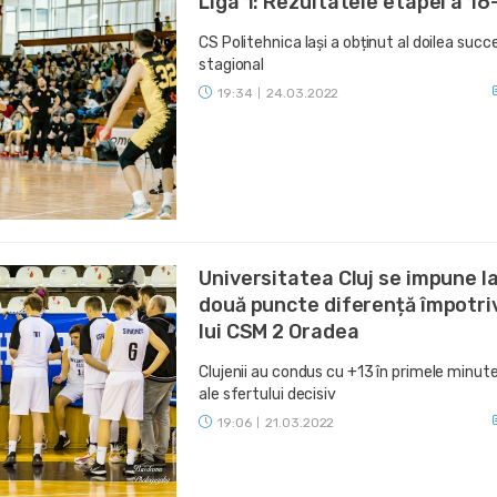
Liga 1: Rezultatele etapei a 16
CS Politehnica Iași a obținut al doilea succ
stagional
19:34
24.03.2022
|
Universitatea Cluj se impune l
două puncte diferență împotri
lui CSM 2 Oradea
Clujenii au condus cu +13 în primele minut
ale sfertului decisiv
19:06
21.03.2022
|