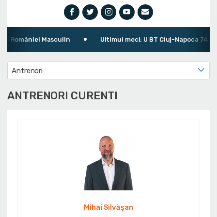
omâniei Masculin
Ultimul meci: U BT Cluj-Napoca 74 - 72 
Antrenori
ANTRENORI CURENTI
Mihai Silvășan