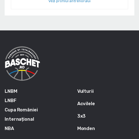
Vezi profilul antrenorului
LNBM
Vulturii
LNBF
Acvilele
Cupa României
3x3
Internațional
NBA
Monden