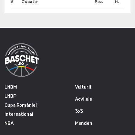
#
Jucator
Poz.
H.
LNBM
Vulturii
LNBF
Acvilele
Cupa României
3x3
Internațional
NBA
Monden