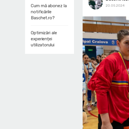
Cum mă abonez la
20.05.2024
notificările
Baschet.ro?
Optimizări ale
experienței
utilizatorului