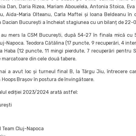
a Dan, Daria Rizea, Mariam Abouelela, Antonia Stoica, Eva
u, Aida-Maria Olteanu, Carla Maftei și Ioana Beldeanu în 
an Dacian București a încheiat stagiunea cu un bilanț de 22-0
z au mers la CSM București, după 54-27 în finala mică cu
j-Napoca. Teodora Cătălina (17 puncte, 9 recuperări, 4 inter
na Haba (12 puncte, 11 mingi pierdute, 7 recuperări pentru 
e marcatoare din cele două tabere.
ai a avut loc și turneul final B, la Târgu Jiu, întrecere ca
 Hoops Brașov în postura de învingătoare.
lul ediției 2023/2024 arată astfel:
rești
l Team Cluj-Napoca