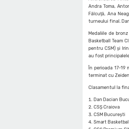
Andra Toma, Antoni
Fălcuță, Ana Neag
turneului final. D
Medaliile de bron
Basketball Team Clu
pentru CSM) și Iri
au fost principalel
În perioada 17-19 m
terminat cu Zeiden
Clasamentul la fina
Dan Dacian Bucu
CSȘ Craiova
CSM București
Smart Basketbal