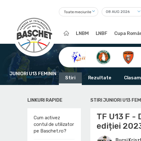
Toate meciurile
LNBM
LNBF
Cupa Român
JUNIORI U13 FEMININ
Stiri
Rezultate
Clasam
LINKURI RAPIDE
STIRI JUNIORI U13 FEM
TF U13 F -
Cum activez
ediției 20
contul de utilizator
pe Baschet.ro?
Bucsi Krisz