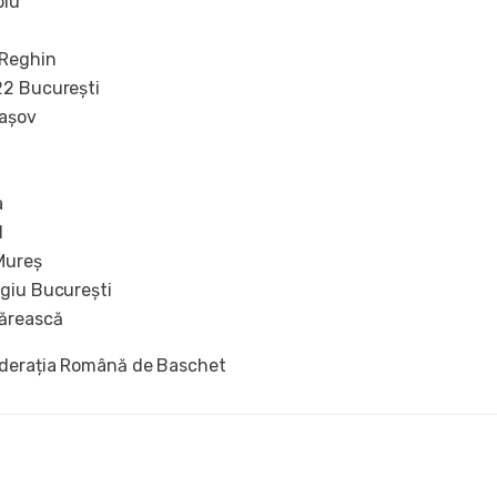
biu
 Reghin
22 București
așov
a
d
Mureș
rgiu București
ărească
ederația Română de Baschet