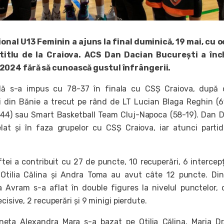
nal U13 Feminin a ajuns la final duminică, 19 mai, cu 
titlu de la Craiova. ACS Dan Dacian București a înc
024 fără să cunoască gustul înfrângerii.
ală s-a impus cu 78-37 în finala cu CSȘ Craiova, după 
ii din Bănie a trecut pe rând de LT Lucian Blaga Reghin (6
6-44) sau Smart Basketball Team Cluj-Napoca (58-19). Dan 
lat și în faza grupelor cu CSȘ Craiova, iar atunci parti
ftei a contribuit cu 27 de puncte, 10 recuperări, 6 intercepți
r Otilia Călina și Andra Toma au avut câte 12 puncte. Din
a Avram s-a aflat în double figures la nivelul punctelor, 
cisive, 2 recuperări și 9 minigi pierdute.
eta Alexandra Mara s-a bazat pe Otilia Călina, Maria D