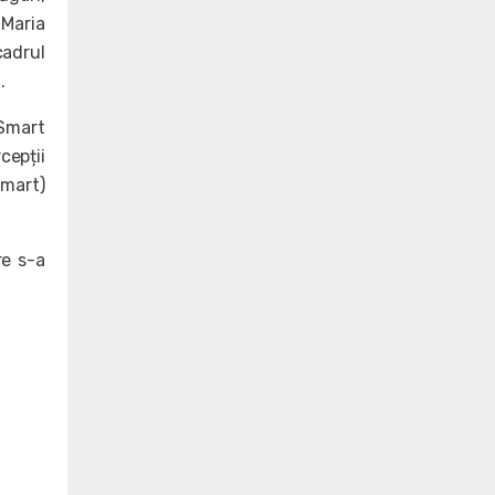
 Maria
cadrul
.
 Smart
cepții
Smart)
re s-a