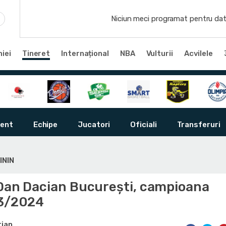
Niciun meci programat pentru dat
iei
Tineret
Internațional
NBA
Vulturii
Acvilele
ent
Echipe
Jucatori
Oficiali
Transferuri
ININ
 Dan Dacian București, campioana
23/2024
tian