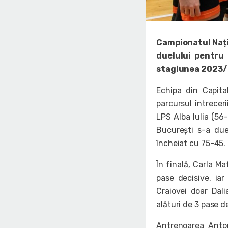
Campionatul Națio
duelului pentru 
stagiunea 2023/2
Echipa din Capit
parcursul întrecer
LPS Alba Iulia (5
București s-a due
încheiat cu 75-45.
În finală, Carla Ma
pase decisive, ia
Craiovei doar Dali
alături de 3 pase de
Antrenoarea Anton