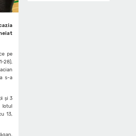
ocazia
heiat
ce pe
1-28),
Dacian
da s-a
i și 3
 lotul
cu 13,
răgan,