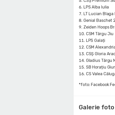
CSȘ Premium Si
LPS Alba Iulia
LT Lucian Blaga
Genial Baschet 
Zeiden Hoops Br
CSM Târgu Jiu
LPS Galați
CSM Alexandri
CSȘ Gloria Ara
Gladius Târgu 
SB Horațiu Giu
CS Valea Călug
*foto: Facebook F
Galerie foto