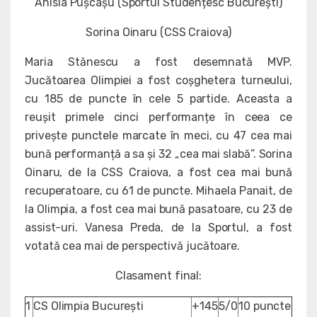
Anisia Pușcașu (Sportul Studențesc București)
Sorina Oinaru (CSS Craiova)
Maria Stănescu a fost desemnată MVP.
Jucătoarea Olimpiei a fost coșghetera turneului,
cu 185 de puncte în cele 5 partide. Aceasta a
reușit primele cinci performanțe în ceea ce
privește punctele marcate în meci, cu 47 cea mai
bună performanță a sa și 32 „cea mai slabă”. Sorina
Oinaru, de la CSS Craiova, a fost cea mai bună
recuperatoare, cu 61 de puncte. Mihaela Panait, de
la Olimpia, a fost cea mai bună pasatoare, cu 23 de
assist-uri. Vanesa Preda, de la Sportul, a fost
votată cea mai de perspectivă jucătoare.
Clasament final:
1
CS Olimpia București
+145
5/0
10 puncte