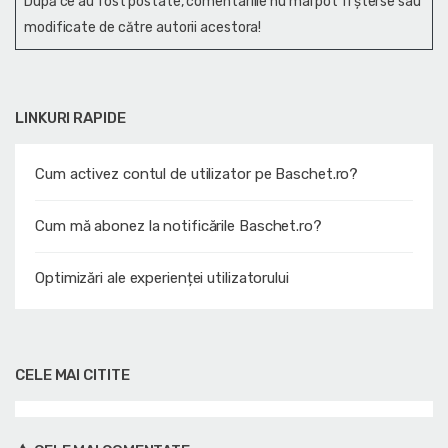
După ce au fost postate, comentariile nu mai pot fi șterse sau
modificate de către autorii acestora!
LINKURI RAPIDE
Cum activez contul de utilizator pe Baschet.ro?
Cum mă abonez la notificările Baschet.ro?
Optimizări ale experienței utilizatorului
CELE MAI CITITE