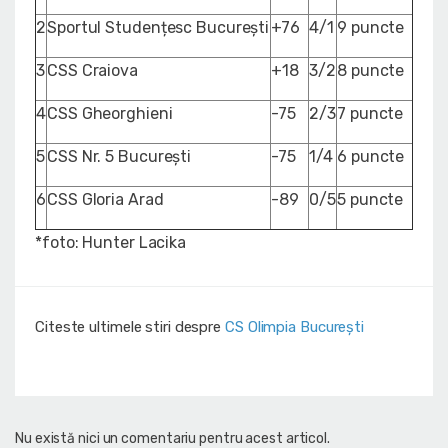
2
Sportul Studențesc București
+76
4/1
9 puncte
3
CSS Craiova
+18
3/2
8 puncte
4
CSS Gheorghieni
-75
2/3
7 puncte
5
CSS Nr. 5 București
-75
1/4
6 puncte
6
CSS Gloria Arad
-89
0/5
5 puncte
*foto: Hunter Lacika
Citeste ultimele stiri despre
CS Olimpia București
Nu există nici un comentariu pentru acest articol.