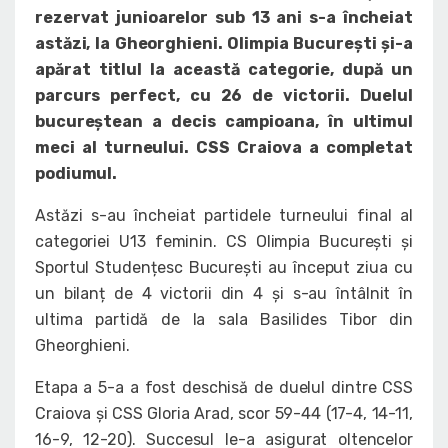
rezervat junioarelor sub 13 ani s-a încheiat
astăzi, la Gheorghieni. Olimpia București și-a
apărat titlul la această categorie, după un
parcurs perfect, cu 26 de victorii. Duelul
bucureștean a decis campioana, în ultimul
meci al turneului. CSS Craiova a completat
podiumul.
Astăzi s-au încheiat partidele turneului final al
categoriei U13 feminin. CS Olimpia București și
Sportul Studențesc București au început ziua cu
un bilanț de 4 victorii din 4 și s-au întâlnit în
ultima partidă de la sala Basilides Tibor din
Gheorghieni.
Etapa a 5-a a fost deschisă de duelul dintre CSS
Craiova și CSS Gloria Arad, scor 59-44 (17-4, 14-11,
16-9, 12-20). Succesul le-a asigurat oltencelor