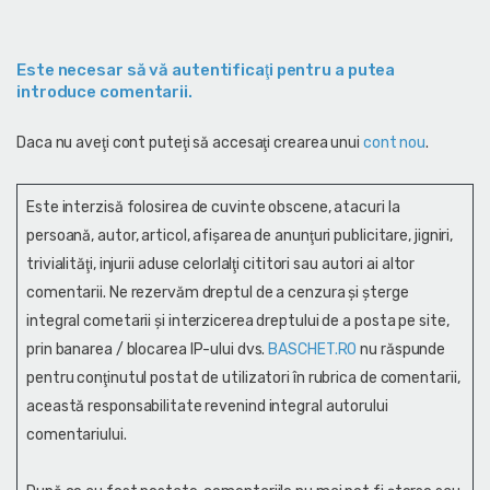
Este necesar să vă autentificaţi pentru a putea
introduce comentarii.
Daca nu aveţi cont puteţi să accesaţi crearea unui
cont nou
.
Este interzisă folosirea de cuvinte obscene, atacuri la
persoană, autor, articol, afişarea de anunţuri publicitare, jigniri,
trivialităţi, injurii aduse celorlalţi cititori sau autori ai altor
comentarii. Ne rezervăm dreptul de a cenzura și şterge
integral cometarii și interzicerea dreptului de a posta pe site,
prin banarea / blocarea IP-ului dvs.
BASCHET.RO
nu răspunde
pentru conţinutul postat de utilizatori în rubrica de comentarii,
această responsabilitate revenind integral autorului
comentariului.