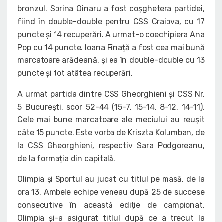
bronzul. Sorina Oinaru a fost coșghetera partidei,
fiind în double-double pentru CSS Craiova, cu 17
puncte și 14 recuperări. A urmat-o coechipiera Ana
Pop cu 14 puncte. Ioana Fînață a fost cea mai bună
marcatoare arădeană, și ea în double-double cu 13
puncte și tot atâtea recuperări.
A urmat partida dintre CSS Gheorghieni și CSS Nr.
5 București, scor 52-44 (15-7, 15-14, 8-12, 14-11).
Cele mai bune marcatoare ale meciului au reușit
câte 15 puncte. Este vorba de Kriszta Kolumban, de
la CSS Gheorghieni, respectiv Sara Podgoreanu,
de la formația din capitală.
Olimpia și Sportul au jucat cu titlul pe masă, de la
ora 13. Ambele echipe veneau după 25 de succese
consecutive în această ediție de campionat.
Olimpia și-a asigurat titlul după ce a trecut la