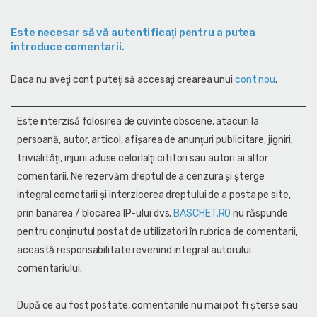
Este necesar să vă autentificaţi pentru a putea
introduce comentarii.
Daca nu aveţi cont puteţi să accesaţi crearea unui
cont nou
.
Este interzisă folosirea de cuvinte obscene, atacuri la
persoană, autor, articol, afişarea de anunţuri publicitare, jigniri,
trivialităţi, injurii aduse celorlalţi cititori sau autori ai altor
comentarii. Ne rezervăm dreptul de a cenzura și şterge
integral cometarii și interzicerea dreptului de a posta pe site,
prin banarea / blocarea IP-ului dvs.
BASCHET.RO
nu răspunde
pentru conţinutul postat de utilizatori în rubrica de comentarii,
această responsabilitate revenind integral autorului
comentariului.
După ce au fost postate, comentariile nu mai pot fi șterse sau