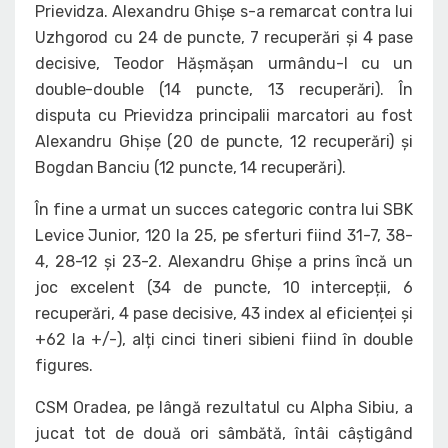
Prievidza. Alexandru Ghișe s-a remarcat contra lui
Uzhgorod cu 24 de puncte, 7 recuperări și 4 pase
decisive, Teodor Hășmășan urmându-l cu un
double-double (14 puncte, 13 recuperări). În
disputa cu Prievidza principalii marcatori au fost
Alexandru Ghișe (20 de puncte, 12 recuperări) și
Bogdan Banciu (12 puncte, 14 recuperări).
În fine a urmat un succes categoric contra lui SBK
Levice Junior, 120 la 25, pe sferturi fiind 31-7, 38-
4, 28-12 și 23-2. Alexandru Ghișe a prins încă un
joc excelent (34 de puncte, 10 intercepții, 6
recuperări, 4 pase decisive, 43 index al eficienței și
+62 la +/-), alți cinci tineri sibieni fiind în double
figures.
CSM Oradea, pe lângă rezultatul cu Alpha Sibiu, a
jucat tot de două ori sâmbătă, întâi câștigând