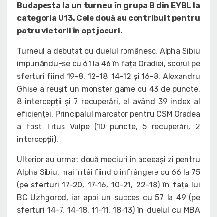
Budapesta la un turneu în grupa B din EYBL la
categoria U13. Cele două au contribuit pentru
patru victorii în opt jocuri.
Turneul a debutat cu duelul românesc, Alpha Sibiu
impunându-se cu 61 la 46 în fața Oradiei, scorul pe
sferturi fiind 19-8, 12-18, 14-12 și 16-8. Alexandru
Ghișe a reușit un monster game cu 43 de puncte,
8 intercepții și 7 recuperări, el având 39 index al
eficienței. Principalul marcator pentru CSM Oradea
a fost Titus Vulpe (10 puncte, 5 recuperări, 2
intercepții).
Ulterior au urmat două meciuri în aceeași zi pentru
Alpha Sibiu, mai întâi fiind o înfrângere cu 66 la 75
(pe sferturi 17-20, 17-16, 10-21, 22-18) în fața lui
BC Uzhgorod, iar apoi un succes cu 57 la 49 (pe
sferturi 14-7, 14-18, 11-11, 18-13) în duelul cu MBA