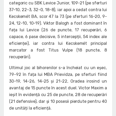
categoric cu SBK Levice Junior, 109-21 (pe sferturi
37-10, 22-3, 32-0, 18-8), iar apoi a cedat contra lui
Kecskemét BA, scor 47 la 73 (pe sferturi 16-20, 9-
24, 12-10, 10-19). Viktor Balogh a fost dominant în
fața lui Levice (26 de puncte, 17 recuperări, 6
capace, 6 pase decisive, 5 intercepții, 54 index ale
eficienței), iar contra lui Kecskemét principal
marcator a fost Titus Vulpe (18 puncte, 8
recuperări).
Ultimul joc al bihorenilor s-a încheiat cu un eșec,
79-92 în fața lui MBA Prievidza, pe sferturi fiind
30-19, 14-26, 14-25 și 21-22, Oradea irosind un
avantaj de 15 puncte în acest duel. Victor Maxim a
ieșit în evidență cu 25 de puncte, 28 de recuperări
(21 defensive), dar și 10 posesii pierdute pentru 40
de unități la eficiență.