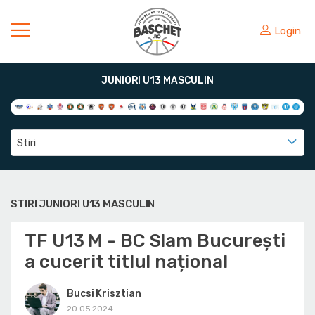
Login
JUNIORI U13 MASCULIN
Stiri
STIRI JUNIORI U13 MASCULIN
TF U13 M - BC Slam București
a cucerit titlul național
Bucsi Krisztian
20.05.2024