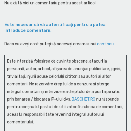
Nu există nici un comentariu pentru acest articol.
Este necesar să vă autentificaţi pentru a putea
introduce comentarii.
Daca nu aveţi cont puteţi să accesaţi crearea unui
cont nou
.
Este interzisă folosirea de cuvinte obscene, atacuri la
persoană, autor, articol, afişarea de anunţuri publicitare, jigniri,
trivialităţi, injurii aduse celorlalţi cititori sau autori ai altor
comentarii. Ne rezervăm dreptul de a cenzura și şterge
integral cometarii și interzicerea dreptului de a posta pe site,
prin banarea / blocarea IP-ului dvs.
BASCHET.RO
nu răspunde
pentru conţinutul postat de utilizatori în rubrica de comentarii,
această responsabilitate revenind integral autorului
comentariului.