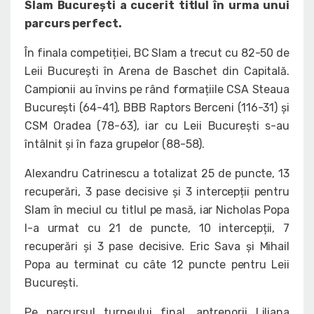
Slam București a cucerit titlul în urma unui
parcurs perfect.
În finala competiției, BC Slam a trecut cu 82-50 de
Leii București în Arena de Baschet din Capitală.
Campionii au învins pe rând formațiile CSA Steaua
București (64-41), BBB Raptors Berceni (116-31) și
CSM Oradea (78-63), iar cu Leii București s-au
întâlnit și în faza grupelor (88-58).
Alexandru Catrinescu a totalizat 25 de puncte, 13
recuperări, 3 pase decisive și 3 intercepții pentru
Slam în meciul cu titlul pe masă, iar Nicholas Popa
l-a urmat cu 21 de puncte, 10 intercepții, 7
recuperări și 3 pase decisive. Eric Sava și Mihail
Popa au terminat cu câte 12 puncte pentru Leii
București.
Pe parcursul turneului final, antrenorii Liliana