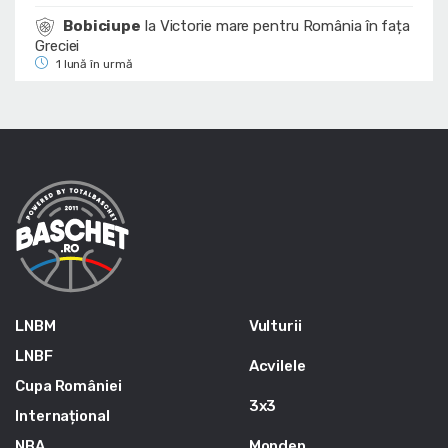
Bobiciupe
la
Victorie mare pentru România în fața
Greciei
1 lună în urmă
LNBM
Vulturii
LNBF
Acvilele
Cupa României
3x3
Internațional
NBA
Monden