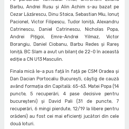
Barbu, Andrei Rusu și Alin Achim s-au bazat pe
Cezar Lăzărescu, Dinu Stoica, Sebastian Miu, Ionuț
Pacionel, Victor Filipescu, Tudor Ioniță, Alexandru
Catrinescu, Daniel Catrinescu, Nicholas Popa,
Andrei Pițigoi, Emre-Andrei Yilmaz, Victor
Borangiu, Daniel Ciobanu, Barbu Redes și Rareș
Ioniță. BC Slam a avut un bilanț de 22-0 în această
ediție a CN U13 Masculin.
Finala mică le-a pus față în față pe CSM Oradea și
Dan Dacian Portocaliu București, câștig de cauză
având formația din Capitală: 65-63. Matei Popa (14
puncte, 5 recuperări, 4 pase decisive pentru
bucureșteni) și David Pali (31 de puncte, 7
recuperări, 6 mingi pierdute, 12/19 la libere pentru
orădeni) au fost cei mai eficienți jucători din cele
două loturi.