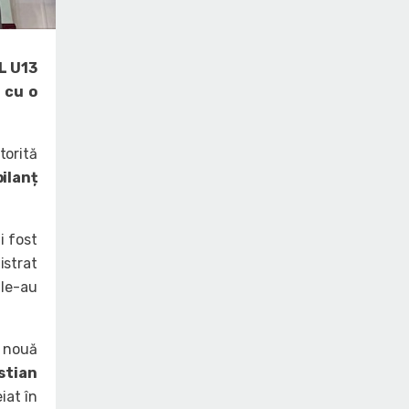
L U13
l cu o
torită
ilanț
i fost
istrat
le-au
o nouă
stian
eiat în