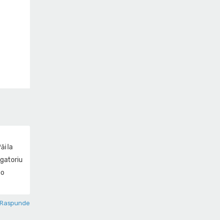
ăi la
igatoriu
 o
Raspunde