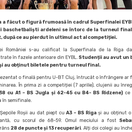
 a făcut o figură frumoasă în cadrul Superfinalei EYB
ii baschetbaliști ardeleni se întorc de la turneul fina
, după ce au pierdut în ultimul act al competiției.
ei României s-au calificat la Superfinala de la Riga da
strate în fazele anterioare din EYBL.
Studenții au avut un b
și au obținut biletele pentru turneul final.
ezentat o finală pentru U-BT Cluj, întrucât o înfrângere ar f
inarea. În prima zi a competiției (7 aprilie), clujenii au înreg
-38 cu A1 – BS Jugla și 62-45 cu B4- BS Ridzene)
ce 
a în semifinale.
 Șepcile Roșii au dat piept cu
A3 – BS Riga
și au obținut 
onantă, cu scorul de 68-59. Omul meciului a fost
Seba
trâns
28 de puncte și 13 recuperări
. Alți doi colegi au înch