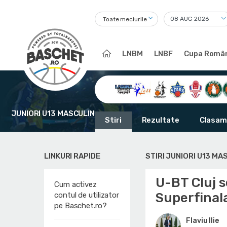
Toate meciurile
LNBM
LNBF
Cupa Român
JUNIORI U13 MASCULIN
Stiri
Rezultate
Clasam
LINKURI RAPIDE
STIRI JUNIORI U13 MA
U-BT Cluj s
Cum activez
Superfinal
contul de utilizator
pe Baschet.ro?
Flaviu Ilie