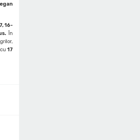
țegan
7, 16-
us.
În
rilor,
 cu
17