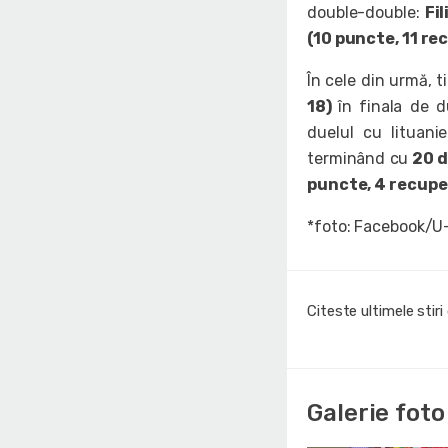
double-double:
Fil
(10 puncte, 11 re
În cele din urmă, t
18)
în finala de d
duelul cu lituanie
terminând cu
20 d
puncte, 4 recuper
*foto: Facebook/U
Citeste ultimele stir
Galerie foto