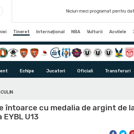
Niciun meci programat pentru dat
iei
Tineret
Internațional
NBA
Vulturii
Acvilele
ent
Echipe
Jucatori
Oficiali
Transferuri
SCULIN
e întoarce cu medalia de argint de l
a EYBL U13