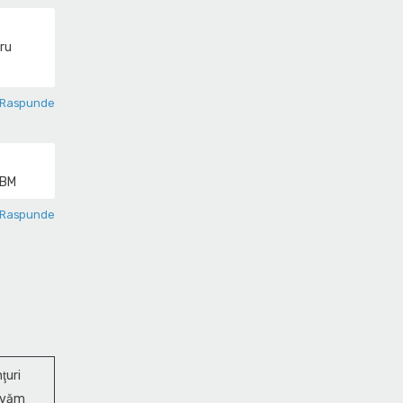
tru
Raspunde
NBM
Raspunde
ţuri
ervăm