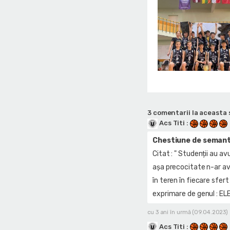
3 comentarii la aceasta s
Acs Titi
:
Chestiune de semanti
Citat : " Studenții au avu
așa precocitate n-ar av
în teren în fiecare sfert
exprimare de genul : ELEV
cu 3 ani în urmă (09.04.2023)
Acs Titi
: