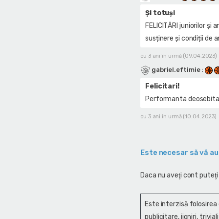
Și totuși
FELICITĂRI juniorilor și 
susținere și condiții de
cu 3 ani în urmă (09.04.2023)
gabriel.eftimie
:
Felicitari!
Performanta deosebita! 
cu 3 ani în urmă (10.04.2023)
Este necesar să vă au
Daca nu aveţi cont puteţi
Este interzisă folosirea
publicitare, jigniri, trivi