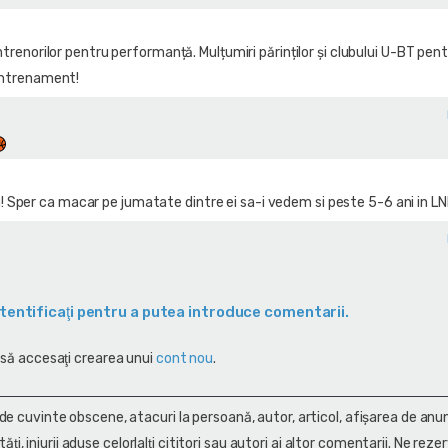
antrenorilor pentru performanță. Mulțumiri părinților și clubului U-BT pen
 antrenament!
Sper ca macar pe jumatate dintre ei sa-i vedem si peste 5-6 ani in L
tentificaţi pentru a putea introduce comentarii.
 să accesaţi crearea unui
cont nou
.
 de cuvinte obscene, atacuri la persoană, autor, articol, afişarea de anun
alităţi, injurii aduse celorlalţi cititori sau autori ai altor comentarii. Ne rez