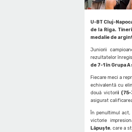
U-BT Cluj-Napoca
de la Riga. Tiner
medalie de argint
Juniorii campioan
rezultatelor înregi
de 7-1 în Grupa A 
Fiecare meci a repr
echivalentă cu elim
două victori
i (75
asigurat calificare
În penultimul act,
victorie impresi
Lăpuște
, care a s