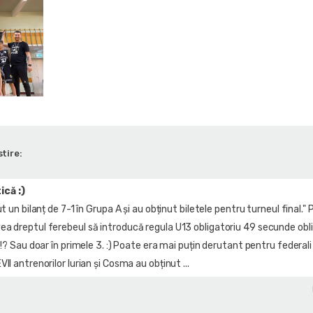
tire:
că :)
t un bilanț de 7-1 în Grupa A și au obținut biletele pentru turneul final." P
ea dreptul ferebeul să introducă regula U13 obligatoriu 49 secunde obl
 !? Sau doar în primele 3. :) Poate era mai puțin derutant pentru federali
II antrenorilor Iurian și Cosma au obținut ...