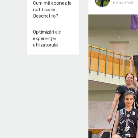
Cum mă abonez la
09.04.2023
notificările
Baschet.ro?
Optimizări ale
experienței
utilizatorului