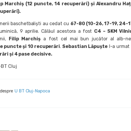
ip Marchiș (12 puncte, 14 recuperări) și Alexandru Ha
cuperări).
inerii baschetbaliști au cedat cu
67-80 (10-26, 17-19, 24-1
uminică, 9 aprilie. Călăul acestora a fost
C4 – SKM Vilni
nii,
Filip Marchiș
a fost cel mai bun jucător al alb-neg
e puncte și 10 recuperări
.
Sebastian Lăpuște
l-a urmat
ări și 4 pase decisive.
-BT Cluj
i despre
U BT Cluj-Napoca