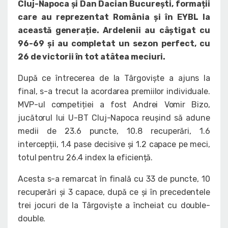
Cluj-Napoca și Dan Dacian București, formații
care au reprezentat România și în EYBL la
această generație. Ardelenii au câștigat cu
96-69 și au completat un sezon perfect, cu
26 de victorii în tot atâtea meciuri.
După ce întrecerea de la Târgoviște a ajuns la
final, s-a trecut la acordarea premiilor individuale.
MVP-ul competiției a fost Andrei Vomir Bizo,
jucătorul lui U-BT Cluj-Napoca reușind să adune
medii de 23.6 puncte, 10.8 recuperări, 1.6
intercepții, 1.4 pase decisive și 1.2 capace pe meci,
totul pentru 26.4 index la eficiență.
Acesta s-a remarcat în finală cu 33 de puncte, 10
recuperări și 3 capace, după ce și în precedentele
trei jocuri de la Târgoviște a încheiat cu double-
double.