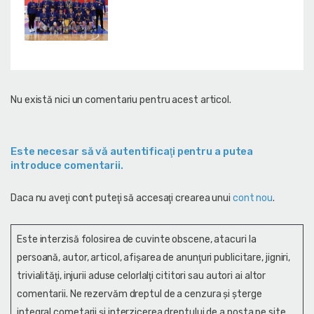
Nu există nici un comentariu pentru acest articol.
Este necesar să vă autentificaţi pentru a putea
introduce comentarii.
Daca nu aveţi cont puteţi să accesaţi crearea unui
cont nou
.
Este interzisă folosirea de cuvinte obscene, atacuri la
persoană, autor, articol, afişarea de anunţuri publicitare, jigniri,
trivialităţi, injurii aduse celorlalţi cititori sau autori ai altor
comentarii. Ne rezervăm dreptul de a cenzura și şterge
integral cometarii și interzicerea dreptului de a posta pe site,