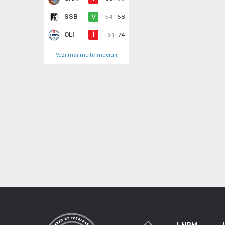
SSB
V
54
:
58
OLI
Î
51
:
74
Vezi mai multe meciuri