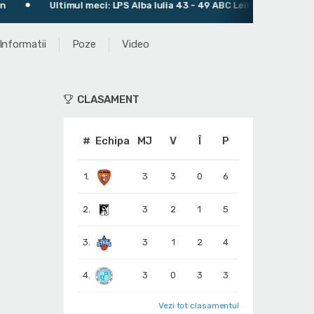
Ultimul meci: LPS Alba Iulia 43 - 49 ABC Leii București
Informatii
Poze
Video
CLASAMENT
#
Echipa
MJ
V
Î
P
1.
3
3
0
6
2.
3
2
1
5
3.
3
1
2
4
4.
3
0
3
3
Vezi tot clasamentul