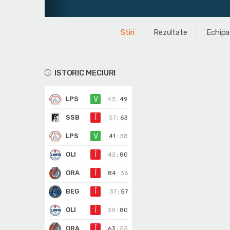
Stiri
Rezultate
Echipa
ISTORIC MECIURI
LPS
V
43
:
49
SSB
Î
57
:
63
LPS
V
41
:
38
OLI
Î
42
:
80
ORA
Î
84
:
36
BEG
Î
37
:
57
OLI
Î
39
:
80
ORA
Î
63
:
53