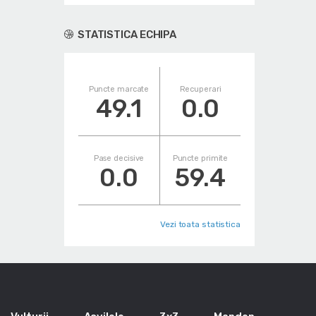
STATISTICA ECHIPA
Puncte marcate
Recuperari
49.1
0.0
Pase decisive
Puncte primite
0.0
59.4
Vezi toata statistica