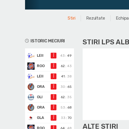
Stiri
Rezultate
Echipa
STIRI LPS ALB
ISTORIC MECIURI
LEII
Î
43
:
49
ROO
Î
62
:
43
LEII
Î
41
:
38
ORA
Î
30
:
65
OLI
Î
62
:
35
ORA
Î
53
:
68
GLA
Î
33
:
70
ALTE STIRI
ROO
Î
64
:
48