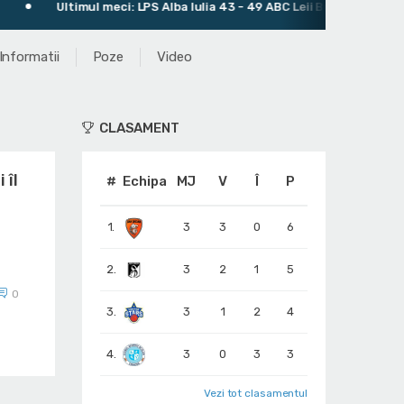
Ultimul meci: LPS Alba Iulia 43 - 49 ABC Leii București
Informatii
Poze
Video
CLASAMENT
 îl
#
Echipa
MJ
V
Î
P
1.
3
3
0
6
2.
3
2
1
5
0
3.
3
1
2
4
4.
3
0
3
3
Vezi tot clasamentul