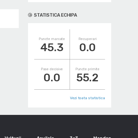
STATISTICA ECHIPA
Puncte marcate
Recuperari
45.3
0.0
Pase decisive
Puncte primite
0.0
55.2
Vezi toata statistica