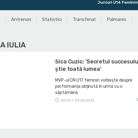
Juniori U14 Feminin
Antrenori
Statistici
Transferuri
Palmares
A IULIA
Sica Cuzic: 'Secretul succesului
știe toată lumea'
MVP-ul CN U17 feminin vorbește despre
performanța obținută în urmă cu o
săptămână
08:00
09.06.2013
|