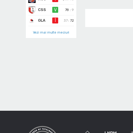
CSS
V
78
:
9
GLA
Î
37
:
72
Vezi mai multe meciuri