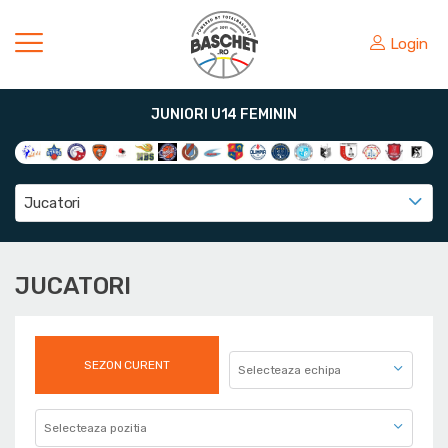
Login
JUNIORI U14 FEMININ
Jucatori
JUCATORI
SEZON CURENT
Selecteaza echipa
Selecteaza pozitia