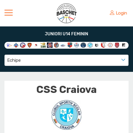
Login
JUNIORI U14 FEMININ
Echipe
CSS Craiova