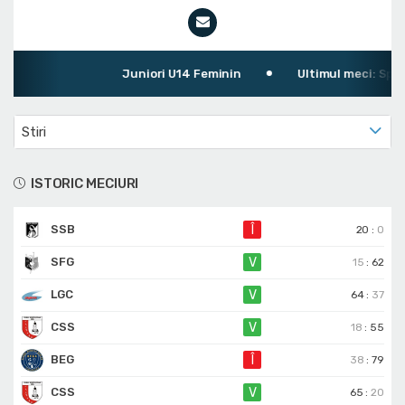
Juniori U14 Feminin
Ultimul meci: Sport
Stiri
ISTORIC MECIURI
SSB
Î
20
:
0
SFG
V
15
:
62
LGC
V
64
:
37
CSS
V
18
:
55
BEG
Î
38
:
79
CSS
V
65
:
20