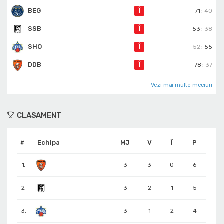
BEG
Î
71
:
40
SSB
Î
53
:
38
SHO
Î
52
:
55
DDB
Î
78
:
37
Vezi mai multe meciuri
CLASAMENT
#
Echipa
MJ
V
Î
P
1.
3
3
0
6
2.
3
2
1
5
3.
3
1
2
4