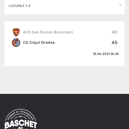
LOCURILE 1-2
40
ACS Dan Dacian București
45
CS Crișul Oradea
13.06.2021
16:30