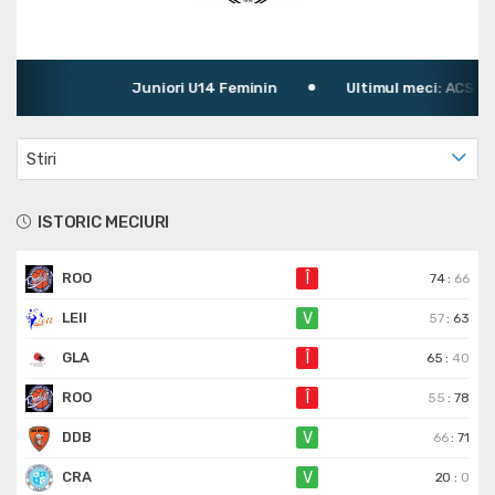
Juniori U14 Feminin
Ultimul meci: ACS Roo
Stiri
ISTORIC MECIURI
ROO
Î
74
:
66
LEII
V
57
:
63
GLA
Î
65
:
40
ROO
Î
55
:
78
DDB
V
66
:
71
CRA
V
20
:
0