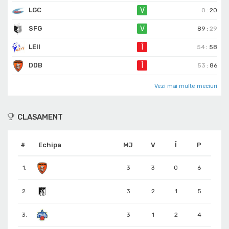
LGC
V
0
:
20
SFG
V
89
:
29
LEII
Î
54
:
58
DDB
Î
53
:
86
Vezi mai multe meciuri
CLASAMENT
#
Echipa
MJ
V
Î
P
1.
3
3
0
6
2.
3
2
1
5
3.
3
1
2
4