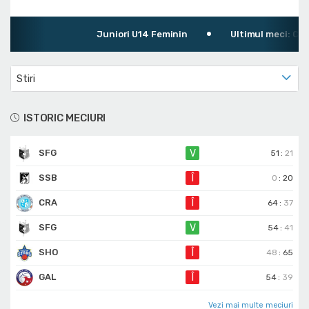
Juniori U14 Feminin
Ultimul meci: CS L
Stiri
ISTORIC MECIURI
SFG
V
51
:
21
SSB
Î
0
:
20
CRA
Î
64
:
37
SFG
V
54
:
41
SHO
Î
48
:
65
GAL
Î
54
:
39
Vezi mai multe meciuri