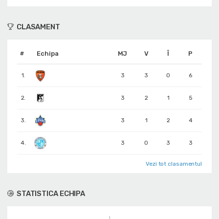
CLASAMENT
#
Echipa
MJ
V
Î
P
1.
3
3
0
6
2.
3
2
1
5
3.
3
1
2
4
4.
3
0
3
3
Vezi tot clasamentul
STATISTICA ECHIPA