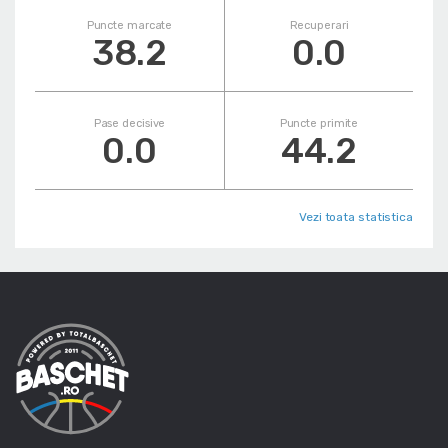
Puncte marcate
Recuperari
38.2
0.0
Pase decisive
Puncte primite
0.0
44.2
Vezi toata statistica